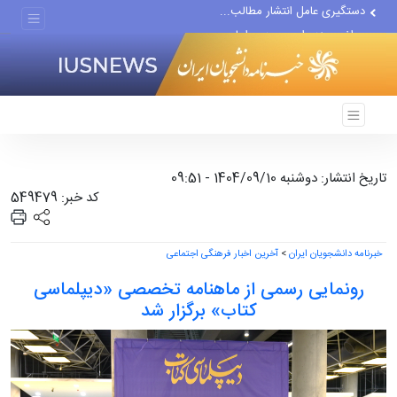
مواضع مزدوران سعودی را با...
ضربه مغزی بیش از ۷۰۰ نظامی...
تاریخ انتشار: دوشنبه 1404/09/10 - 09:51
کد خبر: 549479
خبرنامه دانشجویان ایران
>
آخرین اخبار فرهنگی اجتماعی
رونمایی رسمی از ماهنامه تخصصی «دیپلماسی
کتاب» برگزار شد