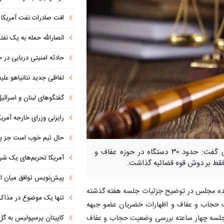
افت صادرات نفت آمریکا به پای
انصارالله حمله به یک نف
حادثه امنیتی دریایی در
لفاظی جدید نتانیاهو علیه
گفتگوهای لبنان و اسرائیل 
رایزنی وزرای خارجه آمریک
حال تیم خوب است جز پن
عضو کمیسیون امنیت ملی و سیاست خارجی مجلس گفت: حدود ۳۰ دستگاه در حوزه عفاف و
آمریکا تحریم‌های یک شرکت ه
 فقط بر دوش قوه قضائیه گذاشت.
پیش‌نویس توافق میان ای
نده مجلس در توضیح جزئیات جلسه هفته گذشته
تنها یک موضوع در مذاکرات ا
ت حجاب و عفاف و اظهارات خضریان عضو جبهه
کاپیتان پرسپولیس به گل
ه جلسه چهار ساعته بررسی وضعیت حجاب و عفاف