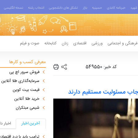
شهید
خبرنامه کاغذی
حسینیه
بازار
تشکل های دانشجویی
انتخاب رشته
نسخه انگلیسی
فرهنگی و اجتماعی
ورزشی
اقتصادی
زنان
کتابخانه
صوت و فیلم
معرفی کسب و کارها
کد خبر: 549550
فروش سرور اچ پی
سرمایه‌گذاری طلا آنلاین
قیمت بیت کوین
خرید طلا آنلاین
شیمی مبتکران
آخرین اخبار
اخبار د
ترامپ باید با درد اقتصاد