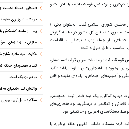
ه کم‌کاری و ترک فعل قوه قضائیه» را نادرست و
فلسطین مسئله نخست جها
در نشست وزیران خارجه کشورهای 
در مجلس شورای اسلامی گفت: به‌عنوان یکی از
پس از ماه‌ها کشمکش با دولت ترامپ،
شد. معاون دادستان کل کشور در جلسه گزارش
اجتماعی، از جمله پدیده برهنگی و اقدامات
سازش با یزید زمان، هرگز امنی
ردی مناسب و قابل قبول داشت.
«کارت امید مادر» شارژ ش
رئیس قوه قضائیه در جلسات سران قوا، نشست‌های
تعداد مصدومان حادثه شهرک شم
 بر برخورد با ناهنجاری‌های سازمان‌یافته تأکید
رهنگی و آسیب‌های اجتماعی، اراده‌ای مثبت و قابل
توافق نزدیک است!
واکنش تند رضاییان به اس
ت درباره کم‌کاری یک قوه خاص نبود. جمع‌بندی
مذاکره با تل‌آویو، چیزی جز ش
قضائی و انتظامی با برهنگی‌ها و ناهنجاری‌های
 توسط دستگاه‌های اجرایی و حاکمیتی بود.
کرد: دستگاه قضائی آخرین حلقه برخورد با