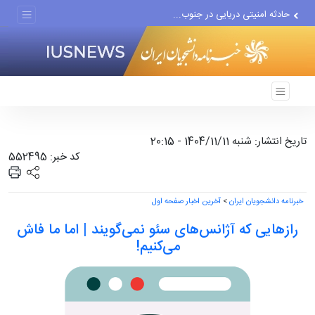
انصارالله حمله به یک نفتکش...
حادثه امنیتی دریایی در جنوب...
لفاظی جدید نتانیاهو علیه ایران
تاریخ انتشار: شنبه 1404/11/11 - 20:15
کد خبر: 552495
خبرنامه دانشجویان ایران
>
آخرین اخبار صفحه اول
رازهایی که آژانس‌های سئو نمی‌گویند | اما ما فاش
می‌کنیم!