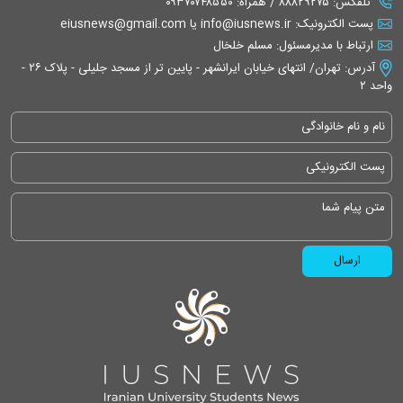
تلفکس: ۸۸۸۲۹۲۷۵ / همراه: ۰۹۳۷۰۷۴۸۵۵۰
پست الکترونیک: info@iusnews.ir یا eiusnews@gmail.com
ارتباط با مدیرمسئول: مسلم خلخال
آدرس: تهران/ انتهای خیابان ایرانشهر - پایین تر از مسجد جلیلی - پلاک ۲۶ -
واحد ۲