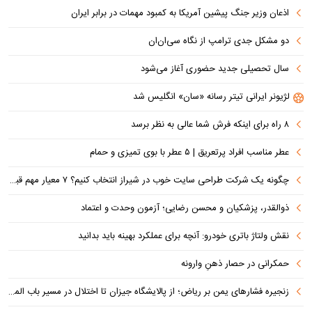
اذعان وزیر جنگ پیشین آمریکا به کمبود مهمات در برابر ایران
دو مشکل جدی ترامپ از نگاه سی‌ان‌ان
سال تحصیلی جدید حضوری آغاز می‌شود
لژیونر ایرانی تیتر رسانه «سان» انگلیس شد
۸ راه برای اینکه فرش شما عالی به نظر برسد
عطر مناسب افراد پرتعریق | ۵ عطر با بوی تمیزی و حمام
چگونه یک شرکت طراحی سایت خوب در شیراز انتخاب کنیم؟ ۷ معیار مهم قبل از سفارش سایت
ذوالقدر، پزشکیان و محسن رضایی؛ آزمون وحدت و اعتماد
نقش ولتاژ باتری خودرو: آنچه برای عملکرد بهینه باید بدانید
حمکرانی در حصار ذهنِ وارونه
زنجیره فشارهای یمن بر ریاض؛ از پالایشگاه جیزان تا اختلال در مسیر باب المندب