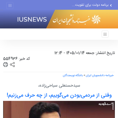
برنامه دولت برای تقویت...
رژیم صهیونیستی بزرگ‌ترین...
دور جدید مذاکرات با اسرائیل...
تاریخ انتشار: جمعه 1405/01/14 - 12:14
کد خبر: 554936
خبرنامه دانشجویان ایران
>
باشگاه نویسندگان
سیدحسنعلی سیاحی‌زاده،
وقتی از مردمی‌بودن می‌گوییم، از چه حرف می‌زنیم!