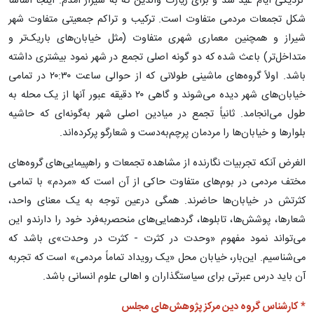
نزدیکی ایام عید شد و برای زیارت والدین که به شیراز آمدم. اینجا اساساً
شکل تجمعات مردمی متفاوت است. ترکیب و تراکم جمعیتی متفاوت شهر
شیراز و همچنین معماری شهری متفاوت (مثل خیابان‌های باریک‌تر و
متداخل‌تر) باعث شده که دو گونه اصلی تجمع در شهر نمود بیشتری داشته
باشد. اولاً گروه‌های ماشینی طولانی که از حوالی ساعت ۲۰:۳۰ در تمامی
خیابان‌های شهر دیده می‌شوند و گاهی ۲۰ دقیقه عبور آنها از یک محله به
طول می‌انجامد. ثانیاً تجمع در میادین اصلی شهر به‌گونه‌ای که حاشیه
بلوارها و خیابان‌ها را مردمان پرچم‌به‌دست و شعارگو پرکرده‌اند.
الغرض آنکه تجربیات نگارنده از مشاهده تجمعات و راهپیمایی‌های گروه‌های
مختف مردمی در بوم‌های متفاوت حاکی از آن است که «مردم» با تمامی
کثرتش در خیابان‌ها حاضرند. همگی درعین توجه به یک معنای واحد،
شعارها، پوشش‌ها، تابلوها، گردهمایی‌های منحصربه‌فرد خود را دارندو این
می‌تواند نمود مفهوم «وحدت در کثرت - کثرت در وحدت»ی باشد که
می‌شناسیم. این‌بار، خیابان محل «یک رویداد تماماً مردمی» است که تجربه
آن باید درس عبرتی برای سیاستگذاران و اهالی علوم انسانی باشد.
* کارشناس گروه دین مرکز پژوهش‌های مجلس