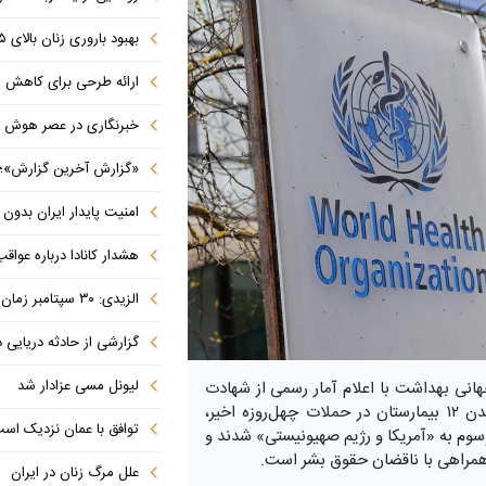
بهبود باروری زنان بالای ۳۵ سال به کمک «مکمل‌های باکتریایی»
ارائه طرحی برای کاهش مصرف ا
خبرنگاری در عصر هوش مصنوعی؛ تهد
«گزارش آخرین گزارش»؛ روایتی ماندگار
امنیت پایدار ایران بدون مرجعیت رسان
هشدار کانادا درباره عواقب تعرفه ۵۰ د
الزیدی: ۳۰ سپتامبر زمان نهایی خروج نیروهای ائتلاف آمریکا از عراق است
گزارشی از حادثه دریایی 
لیونل مسی عزادار شد
هانی بهداشت با اعلام آمار رسمی از شهادت
۲۶ کادر درمان، تخریب ۴۹ مرکز درمانی و غیرفعال شدن ۱۲ بیمارستان در حملات چهل‌روزه اخیر،
توافق با عمان نزدیک اس
وم به «آمریکا و رژیم صهیونیستی» شدند و
به همراهی با ناقضان حقوق بشر است.
علل مرگ زنان در ایران