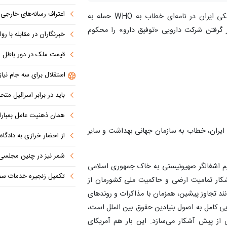
اعتراف رسانه‌های خارجی به شکست ترام
»؛ دانشجویان پزشکی ایران در نامه‌ای خطاب به WHO حمله به
ر درمان و هدف قرار گرفتن شرکت دارویی «توفیق دارو» را محکوم
خبرنگاران در مقابله با روای
قیمت ملک در دور باطل
استقلال برای سه جام نیاز
باید در برابر اسرائیل مت
همان ذهنیت عامل بمباران اتمی هیر
ایران، خطاب به سازمان جهانی بهداشت و سایر
از احضار خرازی به دادگاه ویژه روحان
شمر نیز در چنین مجلسی 
د ماه پس از حمله و تجاوز بی‌شرمانه ژوئن ۲۰۲۵ رژیم اشغالگر صهیونیستی به خاک جمهوری اسلامی
تکمیل زنجیره خدمات سفرپر
 آشکار تمامیت ارضی و حاکمیت ملی کشورمان از
د تجاوز پیشین، همزمان با مذاکرات و روندهای
ایی کامل به اصول بنیادین حقوق بین الملل است،
 از پیش آشکار می‌سازد. این بار هم آمریکای