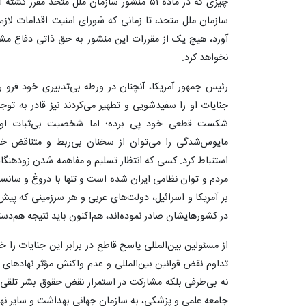
چیزی که در ماده ۵۱ منشور سازمان ملل متحد
سازمان ملل متحد، تا زمانی که شورای امنیت اقدامات لازم
آورد، هیچ یک از مقررات این منشور به حق ذاتی دفاع مشر
نخواهد کرد.
رئیس جمهور آمریکا، آنچنان در ورطه بی‌تدبیری خود فرو ر
جنایات او را سفیدشویی و تطهیر می‌کردند نیز قادر به تو
شکست قطعی خود پی برده؛ اما شخصیت بی‌ثبات او اجا
مایوس‌شدگی را می‌توان از سخنان بی‌ربط و متناقض خود
استنباط کرد. کسی که انتظار تسلیم و مفاهمه شدن زودهنگام
مردم و توان نظامی ایران شده است و تنها با دروغ و سانسور
بر آمریکا و اسرائیل، دولت‌های عربی و هر سرزمینی که پیش 
در کشورهایشان صادر نموده‌اند، هم‌اکنون باید نتیجه هم‌دست
از مسئولین بین‌المللی پاسخ قاطع در برابر این جنایات را خ
تداوم نقض قوانین بین‌المللی و عدم واکنش مؤثر نهادهای م
نه بی‌طرفی بلکه مشارکت در استمرار نقض حقوق بشر تلقی 
جامعه علمی و پزشکی، به سازمان جهانی بهداشت و سایر نهاد