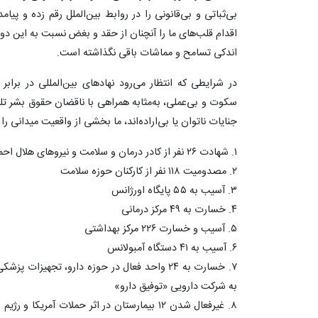
بی‌ثباتی و بی‌قانونی را در روابط بین‌الملل رقم زده و پ
اقدام قلب‌های ما را آنچنان از حقد و بغض نسبت به این دو 
اندکی تسامح و مماشات باقی نگذاشته است.
در شرایطی که انتظار می‌رود نهادهای بین‌المللی در براب
سکوت و بی‌عملی، به‌مثابه همراهی با ناقضان حقوق بشر تلق
جنایات ناتوان یا بی‌اراده‌اند، ما بخشی از واقعیت میدانی را در ۴۰ روز این جنگ تحمیلی یادآور می‌
۱. شهادت ۲۶ نفر از کادر درمان و سلامت و نیروهای هلال احمر در حین انجام وظیفه
۲. مصدومیت ۱۱۸ نفر از کارکنان حوزه سلامت
۳. آسیب به ۵۵ پایگاه اورژانس
۴. خسارت به ۴۹ مرکز درمانی
۵. آسیب و خسارت ۲۲۶ مرکز بهداشتی
۶. آسیب به ۴۱ دستگاه آمبولانس
۷. خسارت به ۲۴ واحد فعال در حوزه دارو، تجهیز
به شرکت دارویی «توفیق دارو»
۸. غیرفعال شدن ۱۲ بیمارستان در اثر حملات آمر