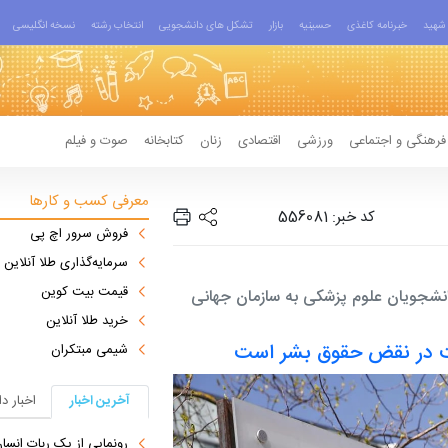
شهید
خبرنامه کاغذی
حسینیه
بازار
تشکل های دانشجویی
انتخاب رشته
نسخه انگلیسی
فرهنگی و اجتماعی
ورزشی
اقتصادی
زنان
کتابخانه
صوت و فیلم
معرفی کسب و کارها
کد خبر: 556081
فروش سرور اچ پی
سرمایه‌گذاری طلا آنلاین
قیمت بیت کوین
انشجویان علوم پزشکی به سازمان جهانی
خرید طلا آنلاین
ت در نقض حقوق بشر است
شیمی مبتکران
آخرین اخبار
اخبار د
رونمایی از یک ربات انسان‌نما