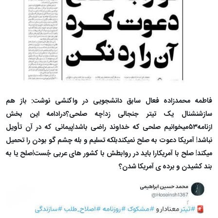
فاطمه محمدزاده فعال سابق دانشجویی در واکنشی نوشت: باز هم
سازشنشنال یک تیتر جنجالی زد!چه صلحی؟درادامه این بخش
ازنامه۵۳میخوانیم صلحی که خداوند راضی باشد!پیمانی که در آن تأویل
نباشد! آمریکا دعوت به صلح نمیکندبلکه تسلیم و بله چشم گو بودن را تحمیل
میکند! صلح با آمریکارا باید در روابطش با کشور های عربی جُست!صلح یا به
بند کشیدن و برده ی آمریکا شدن؟