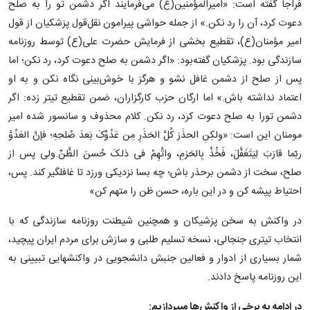
فراجا گفته است: «امیرالمؤمنین(ع) می‌فرمایند اگر دشمن تو را به صلح
دعوت کرد، آن را رد نکن.» از جمله حواشی پیرامون نقل‌قول پزشکیان از قول
امیر مؤمنان(ع)، تقطیع بخشی از فرمایش حضرت علی(ع) توسط روزنامه
سازندگی بود. پزشکیان گفته‌بود: «اگر دشمن به صلح دعوت کرد، رد نکن؛ اما
پس از صلح از دشمن غافل نشو و هرگز با خوش‌بینی نگاه نکن و به او
اعتماد نداشته باش.» اما ارگان حزب کارگزاران، ضمن تقطیع تیتر زده: اگر
دشمن تورا به صلح دعوت کرد، رد نکن. کلام محذوف و سانسور شده امیر
مومنان این است: «ولکِنِ الحذَرَ کُلَّ الحَذَرِ مِن عَدُوِّکَ بَعدَ صُلحِهِ؛ فإنَّ العَدُوَّ
ربّما قارَبَ لِیَتَغَفَّلَ، فَخُذْ بِالحَزمِ، واتَّهِمْ فی ذلکَ حُسنَ الظَّنِّ.ولى پس از
صلح، سخت از دشمن برحذر باش؛ چه بسا نزدیکی ورزد تا غافلگیر کند. پس،
احتیاط پیشه کن و در این باره، حسن ظن را متهم کن»
در واکنش به سخن پزشیکان و همچنین شیطنت روزنامه سازندگی که با
انتخاب تیتری جنجالی، نسخه تسلیم طلبی و سازش برای مردم ایران پیچید،
شمار بسیاری از ادوار و فعالین جنبش دانشجویی در واکنشهایی تبیینی به
این روزنامه پاسخ دادند.
در ادامه به برخی از واکنش‌ها میپردازیم: