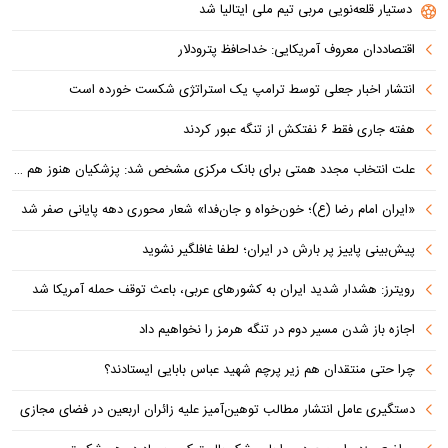
دستیار قلعه‌نویی مربی تیم ملی ایتالیا شد
اقتصاددان معروف آمریکایی: خداحافظ پترودلار
انتشار اخبار جعلی توسط ترامپ یک استراتژی شکست خورده است
هفته جاری فقط ۶ نفتکش از تنگه عبور کردند
علت انتخاب مجدد همتی برای بانک مرکزی مشخص شد: پزشکیان هنوز هم متوجه نشده است چرا همتی استیضاح شد!
«ایران امام رضا (ع)؛ خون‌خواه و جان‌فدا» شعار محوری دهه پایانی صفر شد
پیش‌بینی پاییز پر بارش در ایران؛ لطفا غافلگیر نشوید
رویترز: هشدار شدید ایران به کشورهای عربی، باعث توقف حمله آمریکا شد
اجازه باز شدن مسیر دوم در تنگه هرمز را نخواهیم داد
چرا حتی منتقدان هم زیر پرچم شهید عباس بابایی ایستادند؟
دستگیری عامل انتشار مطالب توهین‌آمیز علیه زائران اربعین در فضای مجازی