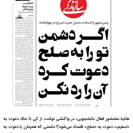
هانیه سلحشور فعال دانشجویی، در واکنشی نوشت: از کی تا حالا، دعوت به
«تسلیم»، دعوت به «صلح» قلمداد می‌شود؟! دشمنی که همزمان با دعوت به