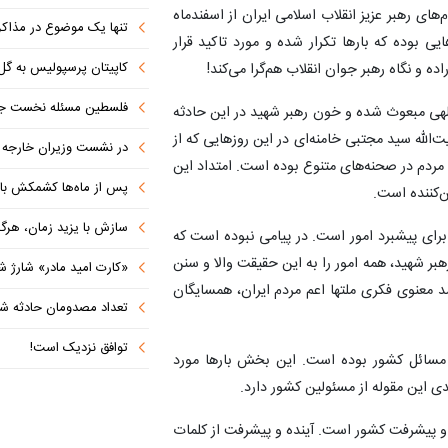
ام‌های رهبر عزیز انقلاب اسلامی ایران از اسفندماه
تنها یک موضوع در مذاکرات ا
عه مفاهیم و گزاره‌هایی بوده که بارها تکرار شده و مورد تاکید قرار
کاپیتان پرسپولیس به گل
ه و نگاه رهبر جوان انقلاب هم‌گرا می‌کند!
فلسطین مسئله نخست جها
هی مبعوث شده و خون رهبر شهید در این حادثه
لله سید مجتبی خامنه‌ای در این روزهایی که از
در نشست وزیران خارجه کشورهای 
مردم در صحنه‌های متنوع بوده است. امتداد این
پس از ماه‌ها کشمکش با دولت ترامپ،
ن‌کننده است.
سازش با یزید زمان، هرگز امنی
رای پیشبرد امور است. در پیامی نبوده است که
هبر شهید، همه امور را به این حقیقت والا و سنن
«کارت امید مادر» شارژ ش
رشد معنوی فکری ملتها اعم مردم ایران، همسایگان
تعداد مصدومان حادثه شهرک شم
توافق نزدیک است!
مسائل کشور بوده است. این بخش بارها مورد
جدی این مقوله از مسئولین کشور دارد.
 و پیشرفت کشور است. آینده و پیشرفت از کلمات