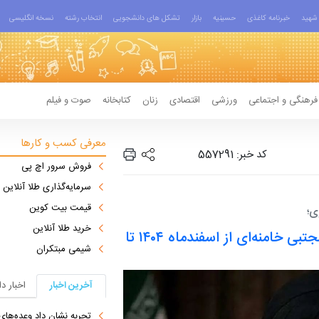
شهید
خبرنامه کاغذی
حسینیه
بازار
تشکل های دانشجویی
انتخاب رشته
نسخه انگلیسی
فرهنگی و اجتماعی
ورزشی
اقتصادی
زنان
کتابخانه
صوت و فیلم
معرفی کسب و کارها
کد خبر: 557291
فروش سرور اچ پی
سرمایه‌گذاری طلا آنلاین
قیمت بیت کوین
ی؛
خرید طلا آنلاین
هفت نکته مهم در پیام‌های آیت‌الله سید مجتبی خامنه‌ای از اسفندماه ۱۴۰۴ تا
شیمی مبتکران
آخرین اخبار
اخبار د
تجربه نشان داد وعده‌های بیرونی