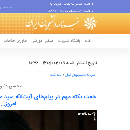
انصارالله حمله به یک نفتکش...
همکلاسی 
حادثه امنیتی دریایی در جنوب...
خانه
باشگاه نشریات
صنفی آموزشی
فناوری اطلاعات
تاریخ انتشار: شنبه 1405/03/09 - 10:36
خبرنامه دانشجویان ایران
>
یادداشت
محسن دنیو
امروز...