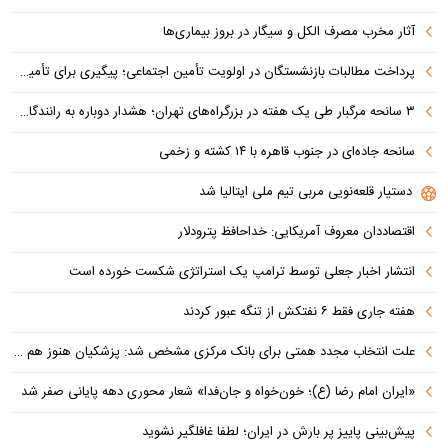
آثار مخرب مصرف الکل و سیگار در بروز بیماری‌ها
پرداخت مطالبات بازنشستگان در اولویت تأمین اجتماعی؛ پیگیری برای تأمین منابع ادامه دارد
۳ سانحه مرگبار طی یک هفته در بزرگراه‌های تهران؛ هشدار دوباره به رانندگان و عابران
سانحه جاده‌ای در جنوب قاهره با ۱۴ کشته و زخمی
دستیار قلعه‌نویی مربی تیم ملی ایتالیا شد
اقتصاددان معروف آمریکایی: خداحافظ پترودلار
انتشار اخبار جعلی توسط ترامپ یک استراتژی شکست خورده است
هفته جاری فقط ۶ نفتکش از تنگه عبور کردند
علت انتخاب مجدد همتی برای بانک مرکزی مشخص شد: پزشکیان هنوز هم متوجه نشده است چرا همتی استیضاح شد!
«ایران امام رضا (ع)؛ خون‌خواه و جان‌فدا» شعار محوری دهه پایانی صفر شد
پیش‌بینی پاییز پر بارش در ایران؛ لطفا غافلگیر نشوید