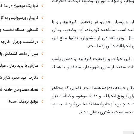
نجار، و آنچه مأموران توصیف کرده‌اند «تحرکات
تنها یک موضوع در مذاکرات ا
کاپیتان پرسپولیس به گل
ان و پسران جوان، در وضعیتی غیرطبیعی و با
فلسطین مسئله نخست جها
 شده است، مشاهده گردیدند، این وضعیت زمانی
سال بودن تعدادی از مشتریان، نه‌تنها مانع این
در نشست وزیران خارجه کشورهای 
ین انحرافات دامن زده است.
پس از ماه‌ها کشمکش با دولت ترامپ،
ی این حرکات و وضعیت غیرطبیعی، دستور پلمب
سازش با یزید زمان، هرگز امنی
ایات متعدد از سوی شهروندان منطقه و با هدف
«کارت امید مادر» شارژ ش
قی جامعه به‌عهده همه است. فضایی که به‌ظاهر
تعداد مصدومان حادثه شهرک شم
ای ترویج انحراف، و عقاید موهوم و ضالّه تبدیل
توافق نزدیک است!
، همچنین، از خانواده‌ها تقاضا می‌شود نسبت به
نی، حساسیت بیشتری نشان دهند.