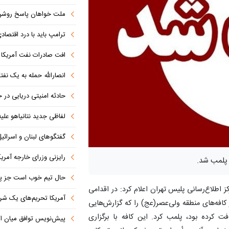
ملت خواهان پاسخ روش
ترامپ باید با درد اقتصاد
افت صادرات نفت آمریکا به پای
انصارالله حمله به یک نف
حادثه امنیتی دریایی در
لفاظی جدید نتانیاهو علیه
گفتگوهای لبنان و اسرائیل 
رایزنی وزرای خارجه آمریک
 پلمب شد.
حال تیم خوب است جز پن
کز اطلاع‌رسانی پلیس تهران اعلام کرد: در اقدامی
آمریکا تحریم‌های یک شرکت ه
کافه‌های منطقه ولی‌عصر(عج) را که گزارش‌هایی
فت کرده بود، پلمب کرد. این کافه با برگزاری
پیش‌نویس توافق میان ای