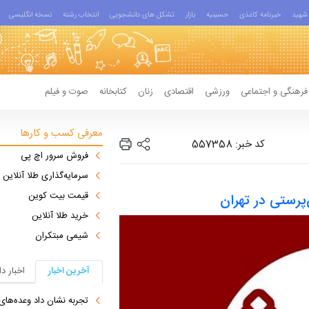
شهید
خبرنامه کاغذی
حسینیه
بازار
تشکل های دانشجویی
انتخاب رشته
نسخه انگلیسی
فرهنگی و اجتماعی
ورزشی
اقتصادی
زنان
کتابخانه
صوت و فیلم
معرفی کسب و کارها
کد خبر: 557358
فروش سرور اچ پی
سرمایه‌گذاری طلا آنلاین
قیمت بیت کوین
پرستی در تهران
خرید طلا آنلاین
شیمی مبتکران
آخرین اخبار
اخبار د
تجربه نشان داد وعده‌های بیرونی