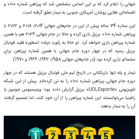
جهانی را اعلام کرد که بر این اساس مشخص شد که پیراهن شماره «10» و
افسانه‌ای طلایی پوشان آمریکای جنوبی به نیمار تعلق گرفته است.
این ستاره 34 ساله پیش از این در جام‌های جهانی 2014، 2018 و 2022 با
پیراهن شماره «10» برزیل بازی کرده و حالا در جام جهانی 2026 هم با همین
شماره پیراهن بازی خواهد کرد. او حالا به رکورد «پله» اسطوره فقید فوتبال
برزیل رسید که در چهار دوره جام جهانی با همین شماره پیراهن برای
سلسائو بازی کرده بود (در جام‌های جهانی 1958، 1962، 1966 و 1970).
نیمار و پله تنها بازیکنانی در تاریخ تیم ملی فوتبال برزیل هستند که در چهار
دوره جام جهانی پیراهن شماره «10» را به تن کرده‌اند. پیش از این شبکه
تلویزیونی «UOLEsporte» برزیل گزارش داده بود؛ وینیسیوس جونیور یا
رافینیا می‌توانستند این شماره پیراهن را از آن خود کنند، اما تصمیم گرفتند
آن را به نیمار بدهند.