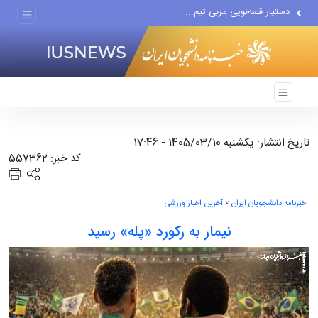
اقتصاددان معروف آمریکایی:...
انتشار اخبار جعلی توسط...
تاریخ انتشار: یکشنبه 1405/03/10 - 17:46
کد خبر: 557362
خبرنامه دانشجویان ایران
>
آخرین اخبار ورزشی
نیمار به رکورد «پله» رسید