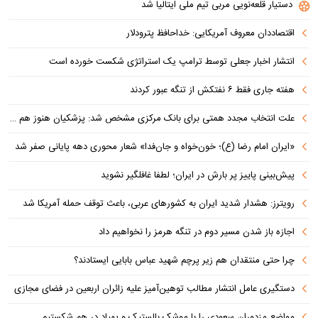
دستیار قلعه‌نویی مربی تیم ملی ایتالیا شد
اقتصاددان معروف آمریکایی: خداحافظ پترودلار
انتشار اخبار جعلی توسط ترامپ یک استراتژی شکست خورده است
هفته جاری فقط ۶ نفتکش از تنگه عبور کردند
علت انتخاب مجدد همتی برای بانک مرکزی مشخص شد: پزشکیان هنوز هم متوجه نشده است چرا همتی استیضاح شد!
«ایران امام رضا (ع)؛ خون‌خواه و جان‌فدا» شعار محوری دهه پایانی صفر شد
پیش‌بینی پاییز پر بارش در ایران؛ لطفا غافلگیر نشوید
رویترز: هشدار شدید ایران به کشورهای عربی، باعث توقف حمله آمریکا شد
اجازه باز شدن مسیر دوم در تنگه هرمز را نخواهیم داد
چرا حتی منتقدان هم زیر پرچم شهید عباس بابایی ایستادند؟
دستگیری عامل انتشار مطالب توهین‌آمیز علیه زائران اربعین در فضای مجازی
مواضع مزدوران سعودی را با موشک بالستیک و پهپاد در هم شکستیم