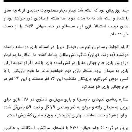
چند روز پیش بود که اعلام شد نیمار دچار مصدومیت جدیدی از ناحیه ساق
پا شده و اعلام شد که به مدت دو تا سه هفته از میادین دور خواهد بود و
بدین ترتیب احتمالاً بازی اول سلسائو در جام جهانی 2026 را از دست
خواهد داد.
کارلو آنچلوتی سرمربی تیم ملی فوتبال برزیل در آستانه بازی دوستانه بامداد
دوشنبه (به وقت تهران) شاگردانش مقابل پاناما، گفت: ما انتظار داریم نیمار
در اولین بازی جام جهانی مقابل مراکش آماده بازی باشد. اگر او نتواند از آن
بازی به میدان برود، منتظر بازی دوم خواهیم ماند. ما هیچ بازیکنی را با
کسی عوض نمی‌کنیم؛ بازیکنان منتخب این 26 نفر هستند و این 26 نفر در
جام جهانی بازی خواهند کرد.
ستاره پیشین تیم‌های بارسلونا و پاری‌سن‌ژرمن تاکنون در 128 بازی برای
برزیل به میدان رفته و موفق به ثمر رساندن 79 گل و ثبت 59 پاس‌‌گل شده
و او از هر دو حیث صاحب بهترین رکورد در تاریخ تیم ملی کشورش است.
برزیل در گروه C جام جهانی 2026 با تیم‌های مراکش، اسکاتلند و هائیتی