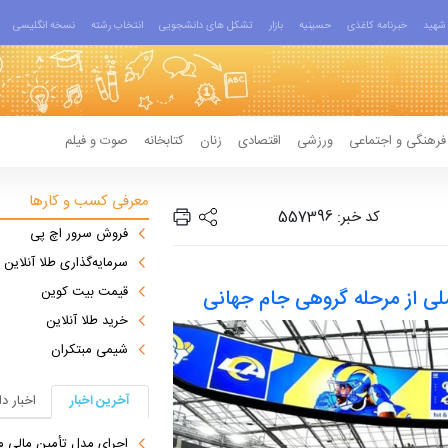
شهید
خبرنامه کاغذی
حسینیه
بازار
تشکل های دانشجویی
انتخاب رشته
نسخه انگلیسی
فرهنگی و اجتماعی
ورزشی
اقتصادی
زنان
کتابخانه
صوت و فیلم
معرفی کسب و کارها
کد خبر: 557396
فروش سرور اچ پی
سرمایه‌گذاری طلا آنلاین
قیمت بیت کوین
لی از مرحله گروهی جام جهانی
خرید طلا آنلاین
شیمی مبتکران
آخرین اخبار
اخبار د
اجرای مدل تأمین مالی م