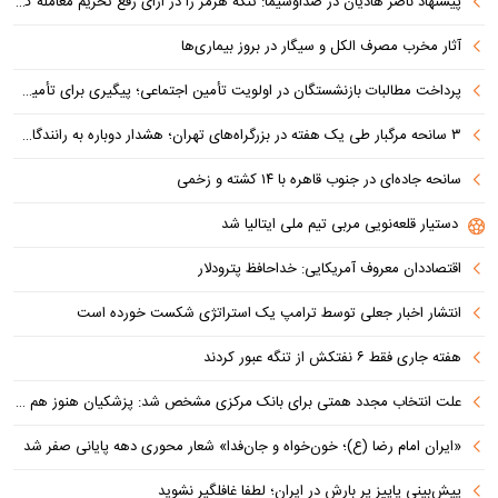
پیشنهاد ناصر هادیان در صداوسیما: تنگه هرمز را در ازای رفع تحریم معامله کنیم
آثار مخرب مصرف الکل و سیگار در بروز بیماری‌ها
پرداخت مطالبات بازنشستگان در اولویت تأمین اجتماعی؛ پیگیری برای تأمین منابع ادامه دارد
۳ سانحه مرگبار طی یک هفته در بزرگراه‌های تهران؛ هشدار دوباره به رانندگان و عابران
سانحه جاده‌ای در جنوب قاهره با ۱۴ کشته و زخمی
دستیار قلعه‌نویی مربی تیم ملی ایتالیا شد
اقتصاددان معروف آمریکایی: خداحافظ پترودلار
انتشار اخبار جعلی توسط ترامپ یک استراتژی شکست خورده است
هفته جاری فقط ۶ نفتکش از تنگه عبور کردند
علت انتخاب مجدد همتی برای بانک مرکزی مشخص شد: پزشکیان هنوز هم متوجه نشده است چرا همتی استیضاح شد!
«ایران امام رضا (ع)؛ خون‌خواه و جان‌فدا» شعار محوری دهه پایانی صفر شد
پیش‌بینی پاییز پر بارش در ایران؛ لطفا غافلگیر نشوید