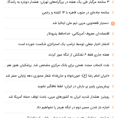
۳ سانحه مرگبار طی یک هفته در بزرگراه‌های تهران؛ هشدار دوباره به رانندگان و عابران
سانحه جاده‌ای در جنوب قاهره با ۱۴ کشته و زخمی
دستیار قلعه‌نویی مربی تیم ملی ایتالیا شد
اقتصاددان معروف آمریکایی: خداحافظ پترودلار
انتشار اخبار جعلی توسط ترامپ یک استراتژی شکست خورده است
هفته جاری فقط ۶ نفتکش از تنگه عبور کردند
علت انتخاب مجدد همتی برای بانک مرکزی مشخص شد: پزشکیان هنوز هم متوجه نشده است چرا همتی استیضاح شد!
«ایران امام رضا (ع)؛ خون‌خواه و جان‌فدا» شعار محوری دهه پایانی صفر شد
پیش‌بینی پاییز پر بارش در ایران؛ لطفا غافلگیر نشوید
رویترز: هشدار شدید ایران به کشورهای عربی، باعث توقف حمله آمریکا شد
اجازه باز شدن مسیر دوم در تنگه هرمز را نخواهیم داد