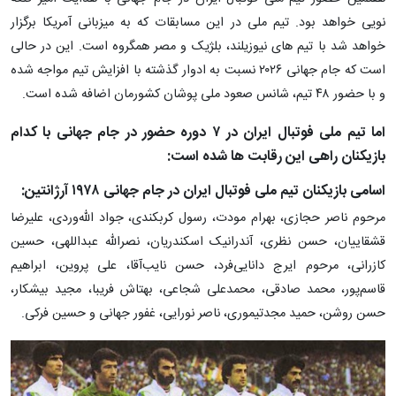
نویی خواهد بود. تیم ملی در این مسابقات که به میزبانی آمریکا برگزار
خواهد شد با تیم های نیوزیلند، بلژیک و مصر همگروه است. این در حالی
است که جام جهانی ۲۰۲۶ نسبت به ادوار گذشته با افزایش تیم مواجه شده
و با حضور ۴۸ تیم، شانس صعود ملی پوشان کشورمان اضافه شده است.
اما تیم ملی فوتبال ایران در ۷ دوره حضور در جام جهانی با کدام
بازیکنان راهی این رقابت ها شده است:
اسامی بازیکنان تیم ملی فوتبال ایران در جام جهانی ۱۹۷۸ آرژانتین:
مرحوم ناصر حجازی، بهرام مودت، رسول کربکندی، جواد الله‌وردی، علیرضا
قشقاییان، حسن نظری، آندرانیک اسکندریان، نصرالله عبداللهی، حسین
کازرانی، مرحوم ایرج دانایی‌فرد، حسن نایب‌آقا، علی پروین، ابراهیم
قاسم‌پور، محمد صادقی، محمدعلی شجاعی، بهتاش فریبا، مجید بیشکار،
حسن روشن، حمید مجدتیموری، ناصر نورایی، غفور جهانی و حسین فرکی.