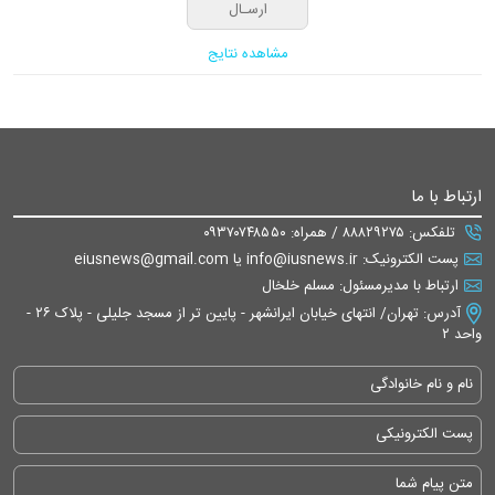
مشاهده نتایج
ارتباط با ما
تلفکس: ۸۸۸۲۹۲۷۵ / همراه: ۰۹۳۷۰۷۴۸۵۵۰
پست الکترونیک: info@iusnews.ir یا eiusnews@gmail.com
ارتباط با مدیرمسئول: مسلم خلخال
آدرس: تهران/ انتهای خیابان ایرانشهر - پایین تر از مسجد جلیلی - پلاک ۲۶ -
واحد ۲