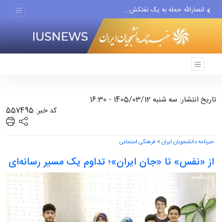
انصارالله حمله به یک نفتکش...
حادثه امنیتی دریایی در جنوب...
تاریخ انتشار: سه شنبه 1405/03/12 - 16:30
کد خبر: 557495
خبرنامه دانشجویان ایران
>
فرهنگی اجتماعی
از «نفس» تا «جان ایران»؛ تداوم یک مسیر رسانه‌ای