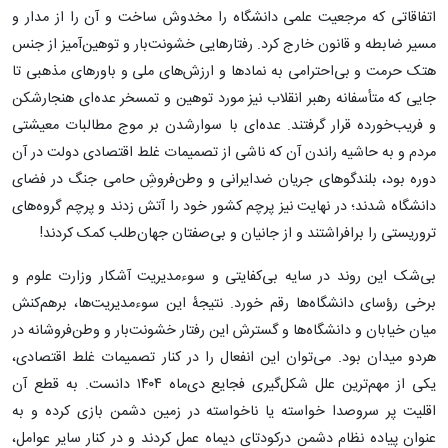
اتفاقاتی که مرجعیت علمی دانشگاه را مخدوش ساخت و آن را از مدار و
مسیر ضابطه و قانون خارج کرد. رفتارهایی خشونت‌بار و توهین‌آمیز از جنس
هتک حرمت و بی‌احترامی به نمادها و ارزش‌های ملی و باورهای مذهبی تا
جایی که متأسفانه رهبر انقلاب نیز مورد توهین و تمسخر عده‌ای هنجارشکن
و فریب‌خورده قرار گرفتند. عده‌ای با سوارشدن بر موج مطالبات معیشتی
مردم و به حاشیه راندن آن که ناشی از تصمیمات غلط اقتصادی دولت در آن
دوره بود، بلندگوهای جریان ضدایرانی و وطن‌فروشِ حامی جنگ در فضای
دانشگاه شدند؛ در نهایت نیز پرچم کشور خود را آتش زدند و پرچم گروه‌های
تروریستی را برافراشتند و از جانیان و بی‌صفتان جهان‌طلب کمک کردند!
بی‌شک این روند در سایه بی‌کفایتی و سوءمدیریت آشکار وزارت علوم و
برخی رؤسای دانشگاه‌ها رقم خورد. نتیجۀ این سوءمدیریت‌ها، برهم‌کنش
میان خیابان و دانشگاه‌ها و گسترش این رفتار خشونت‌بار و وطن‌فروشانه در
هردو میدان بود. می‌توان این انفعال را در کنار تصمیمات غلط اقتصادی،
یکی از مهم‌ترین علل شکل‌گیری فجایع دی‌ماه ۱۴۰۴ دانست. به قطع آن
اقلیت پر سروصدا خواسته یا ناخواسته در زمین دشمن بازی کرده و به
عنوان پیاده نظام دشمن درکودتای دیماه عمل کردند و در کنار سایر عوامل،