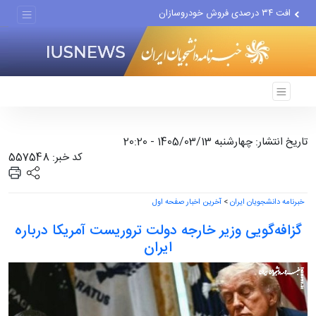
افت ۳۴ درصدی فروش خودروسازان
علل مرگ زنان در ایران
اعتراف رسانه‌های خارجی به...
تاریخ انتشار: چهارشنبه 1405/03/13 - 20:20
کد خبر: 557548
خبرنامه دانشجویان ایران
>
آخرین اخبار صفحه اول
گزافه‌گویی وزیر خارجه دولت تروریست آمریکا درباره
ایران