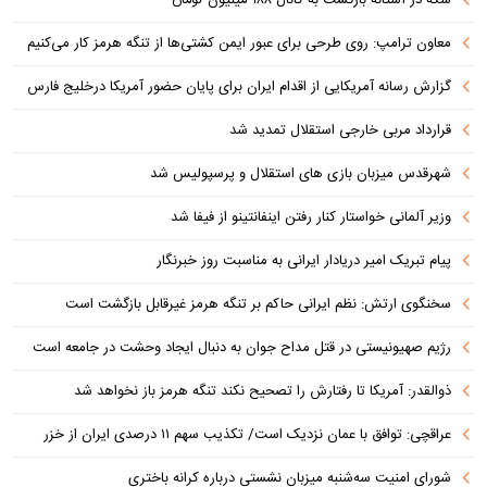
سکه در آستانه بازگشت به کانال ۱۸۸ میلیون تومان
معاون ترامپ: روی طرحی برای عبور ایمن کشتی‌ها از تنگه هرمز کار می‌کنیم
گزارش رسانه آمریکایی از اقدام ایران برای پایان حضور آمریکا درخلیج فارس
قرارداد مربی خارجی استقلال تمدید شد
شهرقدس میزبان بازی های استقلال و پرسپولیس شد
وزیر آلمانی خواستار کنار رفتن اینفانتینو از فیفا شد
پیام تبریک امیر دریادار ایرانی به مناسبت روز خبرنگار
سخنگوی ارتش: نظم ایرانی حاکم بر تنگه هرمز غیرقابل بازگشت است
رژیم صهیونیستی در قتل مداح جوان به دنبال ایجاد وحشت در جامعه است
ذوالقدر: آمریکا تا رفتارش را تصحیح نکند تنگه هرمز باز نخواهد شد
عراقچی: توافق با عمان نزدیک است/ تکذیب سهم ۱۱ درصدی ایران از خزر
شورای امنیت سه‌شنبه میزبان نشستی درباره کرانه باختری