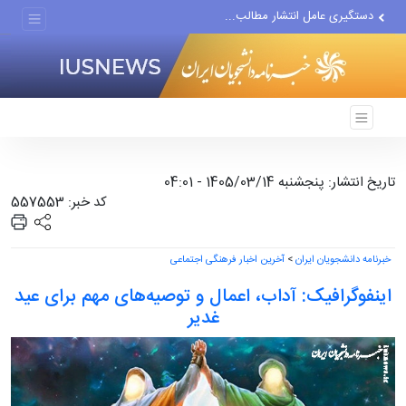
دستگیری عامل انتشار مطالب...
مواضع مزدوران سعودی را با...
ضربه مغزی بیش از ۷۰۰ نظامی...
تاریخ انتشار: پنجشنبه 1405/03/14 - 04:01
کد خبر: 557553
خبرنامه دانشجویان ایران
>
آخرین اخبار فرهنگی اجتماعی
اینفوگرافیک: آداب، اعمال و توصیه‌های مهم برای عید
غدیر