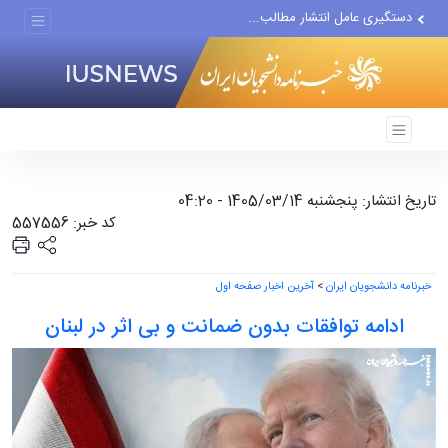
دستگیری عامل انتشار مطالب...
مواضع مزدوران سعودی را با...
ضربه مغزی بیش از ۷۰۰ نظامی...
تاریخ انتشار: پنجشنبه 1405/03/14 - 04:20
کد خبر: 557556
خبرنامه دانشجویان ایران
>
آخرین اخبار صفحه اول
ادامه توافقات بدون ضمانت و بی اثر در لبنان