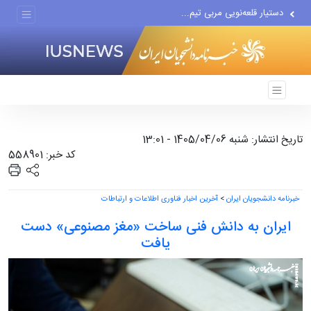
دستیار قلعه‌نویی مربی تیم...
اقتصاددان معروف آمریکایی:...
انتشار اخبار جعلی توسط...
تاریخ انتشار: شنبه 1405/04/06 - 13:01
کد خبر: 558901
خبرنامه دانشجویان ایران
>
آخرین اخبار فناوری اطلاعات و ارتباطات
ایران به دانش فنی ساخت «مغز مصنوعی» دست
یافت