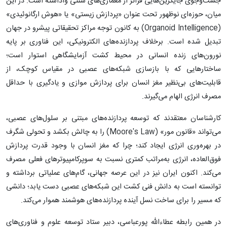
جست‌وجوی جایگزین‌هایی فراتر از معماری‌های سنتی واداشته است. در این
میان، حوزه‌ای نوظهور تحت عنوان «پردازش زیستی» یا «هوش ارگانوئیدی»
(Organoid Intelligence) به کانون توجه مراکز تحقیقاتی پیشرو در جهان
تبدیل شده است. برخلاف پردازنده‌های الکترونیکی، این فناوری بر پایه
نورون‌های زنده انسانی در محیط کشت آزمایشگاهی استوار است؛
ساختارهایی که با بازسازی شبکه‌های عصبی در مقیاس کوچک، از
قابلیت‌های بی‌نظیر مغز انسان برای پردازش موازی و یادگیری با حداقل
مصرف انرژی الهام می‌گیرند.
کارشناسان معتقدند که توسعه پردازنده‌های مبتنی بر سلول‌های عصبی،
می‌تواند «قانون مور» (Moore's Law) را به چالش بکشد و تحولی شگرف
در بهره‌وری انرژی ایجاد کند؛ چرا که مغز انسان با وجود قدرت پردازش
فوق‌العاده، انرژی به‌مراتب کمتری نسبت به سوپرکامپیوترهای فعلی مصرف
می‌کند. اکنون ایران نیز در این عرصه جهانی، گام‌های عملیاتی برداشته و
توانسته است به دانش فنی کشت این شبکه‌های عصبی دست یابد؛ دانشی
که مسیر را برای ساخت نسل آینده پردازنده‌های هوشمند هموار می‌کند.
در همین رابطه عطاءالله پورعباسی، دبیر ستاد توسعه علوم و فناوری‌های