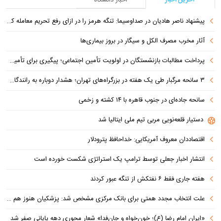
آخرین اخبار
اخبار دانشگاه
پیشنهاد ناصر هادیان در صداوسیما: تنگه هرمز را در ازای رفع تحریم معامله کنیم
آثار مخرب مصرف الکل و سیگار در بروز بیماری‌ها
پرداخت مطالبات بازنشستگان در اولویت تأمین اجتماعی؛ پیگیری برای تأمین منابع ادامه دارد
۳ سانحه مرگبار طی یک هفته در بزرگراه‌های تهران؛ هشدار دوباره به رانندگان و عابران
سانحه جاده‌ای در جنوب قاهره با ۱۴ کشته و زخمی
دستیار قلعه‌نویی مربی تیم ملی ایتالیا شد
اقتصاددان معروف آمریکایی: خداحافظ پترودلار
انتشار اخبار جعلی توسط ترامپ یک استراتژی شکست خورده است
هفته جاری فقط ۶ نفتکش از تنگه عبور کردند
علت انتخاب مجدد همتی برای بانک مرکزی مشخص شد: پزشکیان هنوز هم متوجه نشده است چرا همتی استیضاح شد!
«ایران امام رضا (ع)؛ خون‌خواه و جان‌فدا» شعار محوری دهه پایانی صفر شد