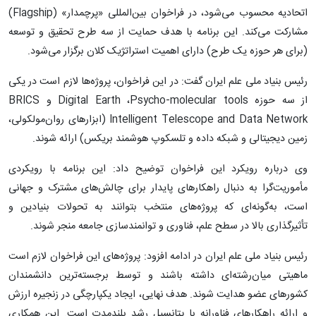
اتحادیه محسوب می‌شود، در فراخوان بین‌المللی «پرچمدار» (Flagship)
مشارکت می‌کند. این برنامه با هدف حمایت از سه طرح تحقیق و توسعه
(برای هر حوزه یک طرح) دارای اهمیت استراتژیک کلان برگزار می‌شود.
رئیس بنیاد ملی علم ایران گفت: در این فراخوان، پروژه‌ها لازم است در یکی
از سه حوزه Digital Earth ،Psycho-molecular tools و BRICS
Intelligent Telescope and Data Network (ابزارهای روان‌مولکولی،
زمین دیجیتالی و شبکه داده و تلسکوپ هوشمند بریکس) ارائه شوند.
وی درباره رویکرد این فراخوان توضیح داد: این برنامه با رویکردی
مأموریت‌گرا به دنبال راهکارهای پایدار برای چالش‌های مشترک و جهانی
است، به‌گونه‌ای که پروژه‌های منتخب بتوانند به تحولات بنیادین و
تأثیرگذاری بالا در سطح علم، فناوری و توانمندسازی جامعه منجر شوند.
رئیس بنیاد ملی علم ایران در ادامه افزود: پروژه‌های این فراخوان لازم است
ماهیتی میان‌رشته‌ای داشته باشند و توسط برجسته‌ترین دانشمندان
کشورهای عضو هدایت شوند. هدف نهایی، ایجاد یکپارچگی در زنجیره ارزش
و ارائه راهکارهای فناورانه با پتانسیل رشد بلندمدت است. این همکاری