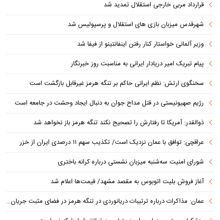
قرارداد مربی خارجی استقلال تمدید شد
شهرقدس میزبان بازی های استقلال و پرسپولیس شد
وزیر آلمانی خواستار کنار رفتن اینفانتینو از فیفا شد
پیام تبریک امیر دریادار ایرانی به مناسبت روز خبرنگار
سخنگوی ارتش: نظم ایرانی حاکم بر تنگه هرمز غیرقابل بازگشت است
رژیم صهیونیستی در قتل مداح جوان به دنبال ایجاد وحشت در جامعه است
ذوالقدر: آمریکا تا رفتارش را تصحیح نکند تنگه هرمز باز نخواهد شد
عراقچی: توافق با عمان نزدیک است/ تکذیب سهم ۱۱ درصدی ایران از خزر
شورای امنیت سه‌شنبه میزبان نشستی درباره کرانه باختری
آغاز فروش بلیت اتوبوس به مقصد مشهد/ قیمت‌ها اعلام شد
عمان: مذاکرات درباره ترتیبات دریانوردی در تنگه هرمز در فضای مثبت جریان دارد