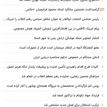
دادسرای جنایی: جنازه حمیدرضا رجب‌زاده اطراف تهران کشف شد
گرامیداشت نخستین سالگرد استاد محمود فرشچیان +عکس
رئیس مجلس انتصاب ذوالقدر به عنوان مشاور سیاسی رهبر انقلاب را تبریک گفت
پیام تبریک کاظمی در پی افتخارآفرینی تیم‌ملی المپیاد هوش مصنوعی
انتشار تصاویر حمله موشکی ارتش یمن به شهر المخا
عضو انصارالله:آنچه در انتظار عربستان است فراتر از تصورات است
ادعای سنتکام در خصوص تداوم محاصره دریایی ایران
کلیات طرح اقدام راهبردی تأمین امنیت و پیشرفت پایدار تنگه هرمز تصویب شد
سرلشکر محسن رضایی، نماینده رهبر معظم انقلاب در شعام شد
روس اتم بازگرداندن متخصصان به نیروگاه هسته‌ای بوشهر را آغاز کرده است
قرارداد جواد نکونام با تراکتور امضا شد
ترکیب استقلال برای فصل جدید مشخص شد