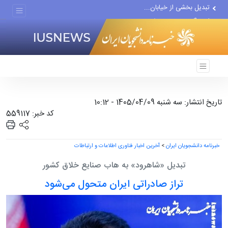
تبدیل بخشی از خیابان...
از سرگیری مجدد حملات یمن به...
وال‌استریت‌ژرونال: جنگ با...
افزایش قیمت نفت و افت...
بهروزآذر: زنان در آثار...
تاریخ انتشار: سه شنبه 1405/04/09 - 10:12
کد خبر: 559117
خبرنامه دانشجویان ایران
>
آخرین اخبار فناوری اطلاعات و ارتباطات
تبدیل «شاهرود» به هاب صنایع خلاق کشور
تراز صادراتی ایران متحول می‌شود