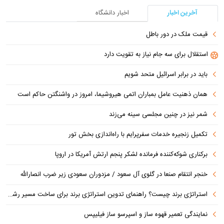
آخرین اخبار
اخبار دانشگاه
قیمت ملک در دور باطل
استقلال برای سه جام نیاز به تقویت دارد
باید در برابر اسرائیل متحد شویم
همان ذهنیت عامل بمباران اتمی هیروشیما، امروز در واشنگتن حاکم است
شمر نیز در چنین مجلسی سینه می‌زند
تکمیل زنجیره خدمات سفرپرایم با راه‌اندازی بخش تور
برکناری شوکه‌کننده فرمانده لشکر پنجم ارتش آمریکا در اروپا
خنجر انتقام صنعا در گلوی آل سعود / مزدوران سعودی زیر ضرب انصارالله
استراتژی برند چیست؟ راهنمای تدوین استراتژی برند برای ساخت مسیر رشد متمایز
نمایندگی تعمیر قهوه ساز و اسپرسو ساز فیلیپس