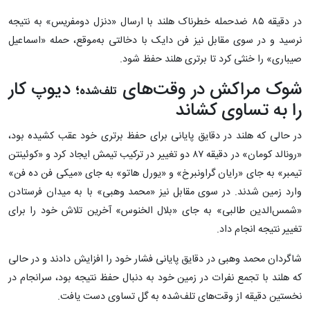
در دقیقه ۸۵ ضدحمله خطرناک هلند با ارسال «دنزل دومفریس» به نتیجه
نرسید و در سوی مقابل نیز فن دایک با دخالتی به‌موقع، حمله «اسماعیل
صیباری» را خنثی کرد تا برتری هلند حفظ شود.
شوک مراکش در وقت‌های
؛ دیوپ کار
تلف‌شده
را به تساوی کشاند
در حالی که هلند در دقایق پایانی برای حفظ برتری خود عقب کشیده بود،
«رونالد کومان» در دقیقه ۸۷ دو تغییر در ترکیب تیمش ایجاد کرد و «کوئینتن
تیمبر» به جای «رایان گراونبرخ» و «یورل هاتو» به جای «میکی فن‌ ده‌ فن»
وارد زمین شدند. در سوی مقابل نیز «محمد وهبی» با به میدان فرستادن
«شمس‌الدین طالبی» به جای «بلال الخنوس» آخرین تلاش خود را برای
تغییر نتیجه انجام داد.
شاگردان محمد وهبی در دقایق پایانی فشار خود را افزایش دادند و در حالی
که هلند با تجمع نفرات در زمین خود به دنبال حفظ نتیجه بود، سرانجام در
نخستین دقیقه از وقت‌های تلف‌شده به گل تساوی دست یافت.