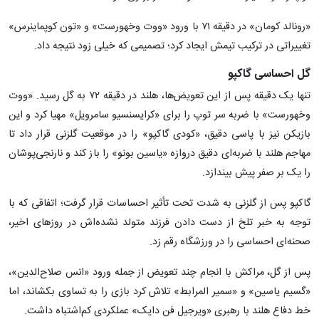
«رونالد کومان» در دقیقه ۷۱ با ورود «ووت وخهورست» و «تون کوپماینرس»
تغییراتی در ترکیب تیمش ایجاد کرد؛ تصمیمی که خیلی زود نتیجه داد.
گل احساسی گاکپو
تنها یک دقیقه پس از این تعویض‌ها، هلند در دقیقه ۷۲ به گل رسید. «ووت
وخهورست» با ضربه سر توپ را برای «کرایسنسیو سامرویل» مهیا کرد و این
بازیکن نیز با پاسی دقیق، «کودی گاکپو» را در موقعیت گلزنی قرار داد تا
مهاجم هلند با ضربه‌ای دقیق دروازه «یاسین بونو» را باز کند و نارنجی‌پوشان
را یک بر صفر پیش بیندازد.
گاکپو پس از گلزنی به شدت تحت تأثیر احساسات قرار گرفت؛ اتفاقی که با
توجه به خبر تلخ از دست دادن فرزند متولد نشده‌اش در روزهای اخیر،
صحنه‌ای احساسی را در ورزشگاه رقم زد.
پس از گل، مراکش با انجام چند تعویض از جمله ورود «انس صلاح‌الدین»،
«گسیم یاسین» و «سمیر المرابط» تلاش کرد بازی را به تساوی بکشاند، اما
خط دفاع هلند با رهبری «ویرجیل فن دایک» عملکردی کم‌اشتباه داشت.