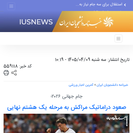
باید در برابر اسرائیل متحد...
همان ذهنیت عامل بمباران...
تاریخ انتشار: سه شنبه 1405/04/09 - 10:19
کد خبر: 559118
خبرنامه دانشجویان ایران
>
آخرین اخبار ورزشی
جام جهانی ۲۰۲۶؛
صعود دراماتیک مراکش به مرحله یک هشتم نهایی