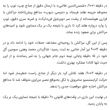
در دقیقه ۱+۹۰، «شمس‌الدین طالبی» با ارسال دقیق از جناح چپ، توپ را به
محوطه جریمه هلند فرستاد و «عیسی دیوپ» مدافع پیش‌تاخته مراکش با
فراری هوشمندانه از پشت سر «ویرجیل فن‌دایک» و ضربه سری دقیق، توپ
را وارد دروازه هلند کرد تا بازی با نتیجه یک بر یک مساوی شود و امیدهای
مراکش برای صعود زنده بماند.
پس از این گل، مراکش با روحیه‌ای مضاعف حملات خود را ادامه داد و در
دقیقه ۴+۹۰ نیز آمار جالبی به ثبت رسید؛ شاگردان محمد وهبی سومین گل
خود در ۱۵ دقیقه پایانی نیمه دوم جام جهانی را به ثمر رساندند و از این
حیث تنها کانادا عملکرد بهتری داشت.
در دقیقه ۶+۹۰، هلند تلاش کرد بار دیگر از جناح راست خطرساز شود اما
حرکت کرایسنسیو سامرویل با تکل به‌موقع نصیر مزراوی متوقف شد تا مدافع
مراکش اجازه خلق موقعیت جدی را ندهد.
در نهایت این بازی در وقت‌های قانونی ۹۰ دقیقه با نتیجه تساوی یک بر یک
به پایان رسید.