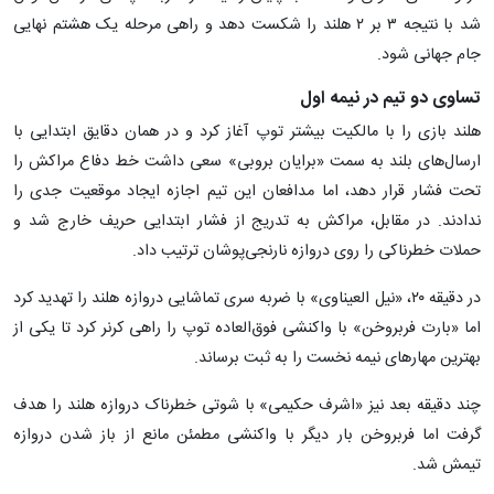
شد با نتیجه ۳ بر ۲ هلند را شکست دهد و راهی مرحله یک هشتم نهایی
جام جهانی شود.
تساوی دو تیم در نیمه اول
هلند بازی را با مالکیت بیشتر توپ آغاز کرد و در همان دقایق ابتدایی با
ارسال‌های بلند به سمت «برایان بروبی» سعی داشت خط دفاع مراکش را
تحت فشار قرار دهد، اما مدافعان این تیم اجازه ایجاد موقعیت جدی را
ندادند. در مقابل، مراکش به تدریج از فشار ابتدایی حریف خارج شد و
حملات خطرناکی را روی دروازه نارنجی‌پوشان ترتیب داد.
در دقیقه ۲۰، «نیل العیناوی» با ضربه سری تماشایی دروازه هلند را تهدید کرد
اما «بارت فربروخن» با واکنشی فوق‌العاده توپ را راهی کرنر کرد تا یکی از
بهترین مهارهای نیمه نخست را به ثبت برساند.
چند دقیقه بعد نیز «اشرف حکیمی» با شوتی خطرناک دروازه هلند را هدف
گرفت اما فربروخن بار دیگر با واکنشی مطمئن مانع از باز شدن دروازه
تیمش شد.