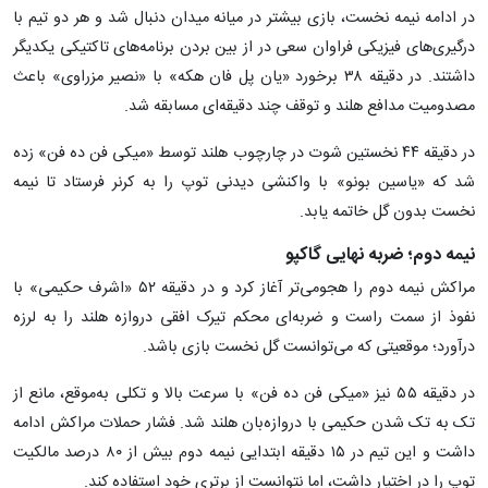
در ادامه نیمه نخست، بازی بیشتر در میانه میدان دنبال شد و هر دو تیم با
درگیری‌های فیزیکی فراوان سعی در از بین بردن برنامه‌های تاکتیکی یکدیگر
داشتند. در دقیقه ۳۸ برخورد «یان پل فان هکه» با «نصیر مزراوی» باعث
مصدومیت مدافع هلند و توقف چند دقیقه‌ای مسابقه شد.
در دقیقه ۴۴ نخستین شوت در چارچوب هلند توسط «میکی فن ده فن» زده
شد که «یاسین بونو» با واکنشی دیدنی توپ را به کرنر فرستاد تا نیمه
نخست بدون گل خاتمه یابد.
نیمه دوم؛ ضربه نهایی گاکپو
مراکش نیمه دوم را هجومی‌تر آغاز کرد و در دقیقه ۵۲ «اشرف حکیمی» با
نفوذ از سمت راست و ضربه‌ای محکم تیرک افقی دروازه هلند را به لرزه
درآورد؛ موقعیتی که می‌توانست گل نخست بازی باشد.
در دقیقه ۵۵ نیز «میکی فن ده فن» با سرعت بالا و تکلی به‌موقع، مانع از
تک به تک شدن حکیمی با دروازه‌بان هلند شد. فشار حملات مراکش ادامه
داشت و این تیم در ۱۵ دقیقه ابتدایی نیمه دوم بیش از ۸۰ درصد مالکیت
توپ را در اختیار داشت، اما نتوانست از برتری خود استفاده کند.