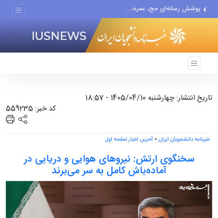
پوشش رسانه‌ای حج، عمره،...
هیچ واحد تولیدی در تهران...
گزارش رسانه آمریکایی از...
تاریخ انتشار: چهارشنبه 1405/04/10 - 18:57
کد خبر: 559235
خبرنامه دانشجویان ایران
>
آخرین اخبار صفحه اول
سخنگوی ارتش: نیروهای هوایی و دریایی در
آماده‌باش کامل به سر می‌برند