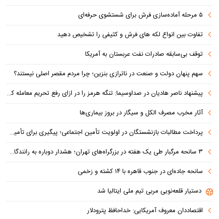
۵ مرحله آماده‌سازی فرش برای شستشوی حرفه‌ای
تفاوت‌ بین انواع لکه های فرش و کثیفی را تشخیص دهید
توقف بی‌سابقه صادرات نفت عربستان به آمریکا
سهم پنهان دولت و صنعت در ناترازی بنزین؛ چرا مردم مقصر اصلی نیستند؟
پیشنهاد ناصر هادیان در صداوسیما: تنگه هرمز را در ازای رفع تحریم معامله کنیم
آثار مخرب مصرف الکل و سیگار در بروز بیماری‌ها
پرداخت مطالبات بازنشستگان در اولویت تأمین اجتماعی؛ پیگیری برای تأمین منابع ادامه دارد
۳ سانحه مرگبار طی یک هفته در بزرگراه‌های تهران؛ هشدار دوباره به رانندگان و عابران
سانحه جاده‌ای در جنوب قاهره با ۱۴ کشته و زخمی
دستیار قلعه‌نویی مربی تیم ملی ایتالیا شد
اقتصاددان معروف آمریکایی: خداحافظ پترودلار