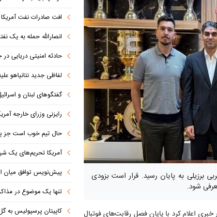
افت صادرات نفت آمریکا به پای
انصارالله حمله به یک نف
حادثه امنیتی دریایی در
لفاظی جدید نتانیاهو علیه
گفتگوهای لبنان و اسرائیل 
رایزنی وزرای خارجه آمریک
حال تیم خوب است جز پن
آمریکا تحریم‌های یک شرکت ه
پیش‌نویس توافق میان ای
بی برزیلی به پایان رسید. قرار است بزودی
رفی شود.
تنها یک موضوع در مذاکرات ا
کاپیتان پرسپولیس به گل
بری اعلام کرد با پایان فصل رقابت‌های فوتبال