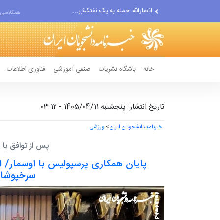
حادثه امنیتی دریایی در جنوب...
همکلاسی 
لفاظی جدید نتانیاهو علیه ایران
خانه
باشگاه نشریات
صنفی آموزشی
فناوری اطلاعات
تاریخ انتشار: پنجشنبه 1405/04/11 - 03:12
خبرنامه دانشجویان ایران
>
ورزشی
پس از توافق با ب
پایان همکاری پرسپولیس با اوسمار/
سرخپوشا