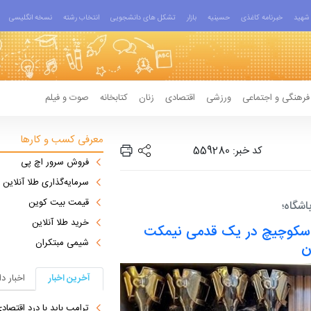
شهید
خبرنامه کاغذی
حسینیه
بازار
تشکل های دانشجویی
انتخاب رشته
نسخه انگلیسی
فرهنگی و اجتماعی
ورزشی
اقتصادی
زنان
کتابخانه
صوت و فیلم
معرفی کسب و کارها
کد خبر: 559280
فروش سرور اچ پی
سرمایه‌گذاری طلا آنلاین
قیمت بیت کوین
اشگاه؛
خرید طلا آنلاین
 اسکوچیچ در یک قدمی نیمکت
شیمی مبتکران
ن
آخرین اخبار
اخبار د
ترامپ باید با درد اقتصاد