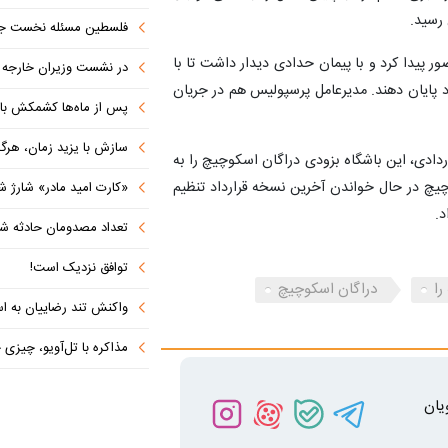
 رسید.
فلسطین مسئله نخست جها
ر پیدا کرد و با پیمان حدادی دیدار داشت تا با
در نشست وزیران خارجه کشورهای 
 پایان دهند. مدیرعامل پرسپولیس هم در جریان
پس از ماه‌ها کشمکش با دولت ترامپ،
سازش با یزید زمان، هرگز امنی
دادی، این باشگاه بزودی دراگان اسکوچیچ را به
چ در حال خواندن آخرین نسخه قرارداد تنظیم
«کارت امید مادر» شارژ ش
د.
تعداد مصدومان حادثه شهرک شم
توافق نزدیک است!
را
دراگان اسکوچیچ
واکنش تند رضاییان به اس
مذاکره با تل‌آویو، چیزی جز ش
یان