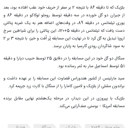
بلژیک که تا دقیقه 86 با نتیجه 2 بر صفر از حریف خود عقب افتاده بود، بعد
از جبران دو گل خورده در سه دقیقه توسط روملو لوکاکو در دقیقه 86 و
یوری تیلمانس در دقیقه 89، در وقت‌های اضافه هم به یک ضربه پنالتی
دست یافت که تیلمانس در دقیقه 5+120، این پنالتی را برای شیاطین سرخ
اروپا تبدیل به گل کرد تا در نهایت این مسابقه پُر اُفت و خیز، با نتیجه 3 بر 2
به سود شاگردان رودی گارسیا به پایان برسد.
سنگال دو گل خود در این مسابقه را در دقایق 25 توسط حبیب دیارا و دقیقه
51 توسط اسماعیل سار به ثمر رسانده بود.
سید مارتینس از کشور هندوراس قضاوت این مسابقه را بر عهده داشت و
براندون مشلی از بلژیک و لامین کامارا را از سنگال با کارت زرد جریمه کرد.
بلژیک با پیروزی در این دیدار، در مرحله یک‌هشتم نهایی مقابل برنده
مسابقه آمریکا - بوسنی صف‌آرایی می‌کند.
جام جهانی 2026
بلژیک
سنگال
فوتبال