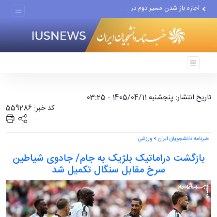
اجازه باز شدن مسیر دوم در...
چرا حتی منتقدان هم زیر پرچم...
دستگیری عامل انتشار مطالب...
تاریخ انتشار: پنجشنبه 1405/04/11 - 03:25
کد خبر: 559286
خبرنامه دانشجویان ایران
>
ورزشی
بازگشت دراماتیک بلژیک به جام/ جادوی شیاطین
سرخ مقابل سنگال تکمیل شد