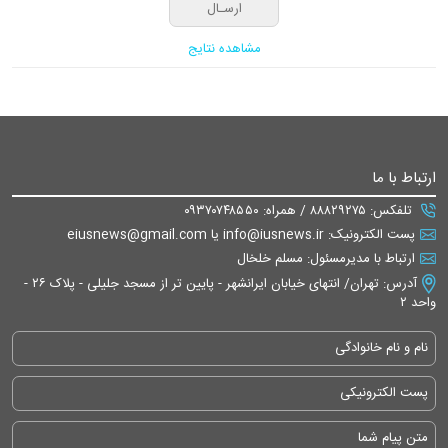
مشاهده نتایج
ارتباط با ما
تلفکس: ۸۸۸۲۹۲۷۵ / همراه: ۰۹۳۷۰۷۴۸۵۵۰
پست الکترونیک: info@iusnews.ir یا eiusnews@gmail.com
ارتباط با مدیرمسئول: مسلم خلخال
آدرس: تهران/ انتهای خیابان ایرانشهر - پایین تر از مسجد جلیلی - پلاک ۲۶ -
واحد ۲