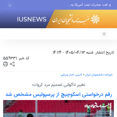
افت صادرات نفت آمریکا به...
انصارالله حمله به یک نفتکش...
حادثه امنیتی دریایی در جنوب...
تاریخ انتشار: شنبه 1405/04/13 - 14:24
کد خبر: 559331
خبرنامه دانشجویان ایران
>
آخرین اخبار ورزشی
تغییر ناگهانی تصمیم مرد کروات؛
رقم درخواستی اسکوچیچ از پرسپولیس مشخص شد