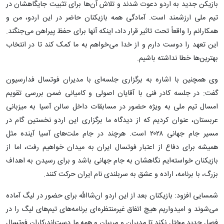
بازیکن جدید به اردو دعوت شدند و تلاش آن‌ها برای تثبیت جایگاهشان در
تیم ملی ارزشمند است. آمادگی همه بازیکنان حاضر در این اردو، ‌من و
همکارانم را واقعاً تحت تاثیر قرار داد، اینکه آنها برای حفظ پیراهن می‌جنگند.
این تعهد را دوست دارم و از خدا می‌خواهم‌ به ما کمک کند تا در انتخاب
بهترین‌ها خطا نداشته باشیم.
وی همچنین با اشاره به برگزاری جلسه‌ای با مدیران فوتسال فدارسیون
گفت: در جلسه کادر فنی با آقایان اصولی و کامیانی ضمن بررسی تقویم
امسال تیم ملی به ویژه حضور در مسابقات داخل سالن آسیا به میزبانی
عربستان، عنوان کردیم که از دیدگاه ما برگزاری این اردو نخستین گام در
مسیر جام جهانی ۲۰۲۸ است. هرچند در جام ملت‌های آسیا آینده مثل
همیشه برای دفاع از اعتبار فوتسال ایران به میدان خواهیم رفت، اما از
بازیکنان خواسته‌ایم نگاهشان به جام جهانی باشد و برای رسیدن به اهداف
بزرگ، با برنامه، اراده و عشق به سربلندی نام ایران حرکت کنند.
شمسایی افزود: بازیکنان بعد از این اردو ان‌شاالله برای حضور در لیگ آماده
می‌شوند و امیدواریم هیچ اتفاق غیرمنتظره‌ای برنامه‌های تیم‌های لیگ را در
فصل جدید مختل نکند تا مدیران و مربیان و همه ما دست‌اندرکاران فوتسال