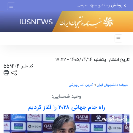
پوشش رسانه‌ای حج، عمره،...
هیچ واحد تولیدی در تهران...
گزارش رسانه آمریکایی از...
تاریخ انتشار: یکشنبه 1405/04/14 - 17:52
کد خبر: 559404
خبرنامه دانشجویان ایران
>
آخرین اخبار ورزشی
وحید شمسایی:
راه جام جهانی ۲۰۲۸ را آغاز کردیم