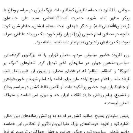
مردانی با اشاره به حماسه‌آفرینی کم‌نظیر ملت بزرگ ایران در مراسم وداع با
پیکر مطهر امام شهید حضرت آیت‌الله‌العظمی سید علی خامنه‌ای
(رضوان‌الله‌تعالی‌علیه) و دیگر شهدای بیت معظم ایشان، خاطرنشان کرد:
«آنچه در مصلای امام خمینی (ره) تهران رقم خورد، یک رویداد عاطفی صرف
نبود؛ یک رزمایش راهبردی تمام‌عیار علیه نظام سلطه بود.
وی افزود: حضور میلیونی مردم، مصلی تهران را به بزرگترین گردهمایی
سیاسی-مذهبی جهان در سال‌های اخیر تبدیل کرد. شعارهای "مرگ بر
آمریکا" و "انتقام، انتقام" که در فضای مصلی و بیرون آن طنین‌انداز شد،
فریاد بلند و اعلام صریح اراده ملی برای ادامه راه امام شهید و خون‌خواهی
از جنایتکاران بود. حضور پرشکوه ملت از اقصی نقاط کشور در مراسم وداع
و تشییع، پیام روشنی دارد: انقلاب ایران حد و مرزی نمی‌شناسد و متوقف
شدنی نیست.»
رئیس سازمان بسیج اساتید کشور در ادامه به پوشش رسانه‌های بین‌المللی
اشاره کرد و افزود: «رسانه‌های بزرگ دنیا این‌بار ناگزیر از انعکاس این حماسه
عظیم شدند. سیاست ترور، جنگ، جنایت و فشار حداکثری ترامپ، نه تنها