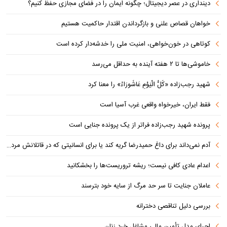
دینداری در عصر دیجیتال؛ چگونه ایمان را در فضای مجازی حفظ کنیم؟
خواهان قصاص علنی و بازگرداندن اقتدار حاکمیت هستیم
کوتاهی در خون‌خواهی، امنیت ملی را خدشه‌دار کرده است
خاموشی‌ها تا ۲ هفته آینده به حداقل می‌رسد
شهید رجب‌زاده «کُلُّ الْیَوْمِ عَاشُورَاءُ» را معنا کرد
فقط ایران، خیرخواه واقعی غرب آسیا است
پرونده شهید رجب‌زاده فراتر از یک پرونده جنایی است
آدم نمی‌داند برای داغ حمیدرضا گریه کند یا برای انسانیتی که در قاتلانش مرده است
اعدام عادی کافی نیست؛ ریشه تروریست‌ها را بخشکانید
عاملان جنایت تا سر حد مرگ از سایه خود بترسند
بررسی دلیل تناقصی دخترانه
اجرای مدل تأمین مالی مشاغل خرد زنان