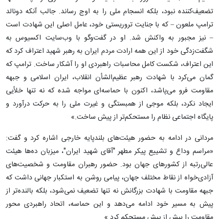
تضعیف‌کننده نبود، بلکه انسجام ملی را به اوج رساند. جالب آنکه دونالد
ترامپ ملعون – که با جنایت تروریستی خود، عامل اصلی این شهادت است
– نیز مجبور به واکنش شد. او در گفت‌وگو با وب‌سایت اکسیوس به
شگفت‌زدگی خود از این همه ارادت مردم ایران به رهبر شهید اعتراف کرد که
این اعتراف، شکست کامل محاسبات راهبردی او را آشکار ساخت. ترامپ که
گمان می‌کرد با شهادت رهبر عظیم‌الشأن انقلاب، ایران اسلامی و جبهه
مقاومت فرو می‌پاشد، اکنون با حماسه‌ای مواجه شده که نه تنها خلأیی
ایجاد نکرد، بلکه موجی از همبستگی و غیرت ملی را به حرکت درآورد و
پایگاه اجتماعی نظام را مستحکم‌تر از پیش ساخت.»
مردانی در ادامه به حضور هیئت‌های بلندپایه خارجی اشاره کرد و گفت:
«مراسم وداع و تشییع پیکر مطهر "آقای شهید ایران"، میزبان ده‌ها هیئت‌
عالی‌رتبه از کشورهای جهان بود. حضور رهبران مقاومت و شخصیت‌های
آزادی‌خواه از نقاط مختلف جهان، پیامی روشن به استکبار جهانی داشت که
جبهه مقاومت با شهادت بزرگانش نه تنها تضعیف نمی‌شود، بلکه بالنده‌تر از
پیش به مسیر خود ادامه می‌دهد و این حماسه، اتحاد راهبردی محور
مقاومت را بیش از پیش مستحکم کرد.»