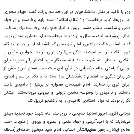
وی با تأکید بر نقش دانشگاهیان در این حماسه بزرگ، گفت: «پیام محوری
این روزها، "باید برخاست" و "انتقام، انتقام" است. باید برخاست برای جهاد
علمی و شکست بیشتر دشمن زبون با ابزار علم؛ باید برخاست برای ساختن
ایرانی پیشرفته، آباد، مستقل و آزاد؛ باید برخاست برای معماری تمدنی نوین
که بر اساس حکمت راهبری امام شهیدمان که نقشه‌راه آن را در بیانیه گام
دوم انقلاب ترسیم نمودند، شکل می‌گیرد. برای تربیت جوانان مؤمن و
انقلابی مد نظر امام شهید، باید قیام ماندگار مورد انتظار رقم بخورد؛ برای
ارتقای کارآمدی نظام حکمرانی در شأن این ملت حماسه‌ساز. امروز بیش از
هر زمان دیگری به اهتمام دانشگاهیان نیاز است که با تکیه بر علم و ایمان،
ایران قوی را بسازند. امام شهیدمان همواره بر پرهیز از ناامیدی تأکید
داشتند و ناامیدی را وسوسه دشمن درونی و بیرونی می‌دانستند. ایشان
نگران بودند که مبادا استادی، ناامیدی را به دانشجو تزریق کند.
مردانی افزود: امروز اساتید بسیجی با روح بلند امام شهید خود تجدید میثاق
می‌نمایند که با امیدآفرینی و جهاد علمی و عملی، و پیروی از منویات خلف
صالح ایشان، رهبر عظیم‌الشأن انقلاب، امام سید مجتبی خامنه‌ای(مدظله