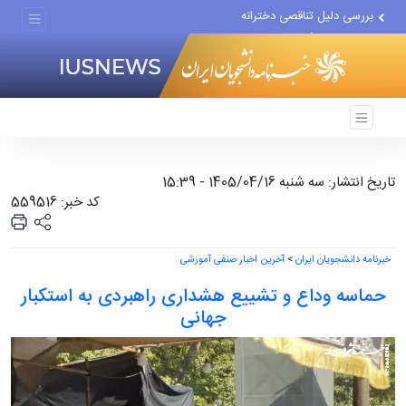
بررسی دلیل تناقصی دخترانه
اجرای مدل تأمین مالی مشاغل...
تغییر ناگهانی روی نیمکت...
تاریخ انتشار: سه شنبه 1405/04/16 - 15:39
کد خبر: 559516
خبرنامه دانشجویان ایران
>
آخرین اخبار صنفی آموزشی
حماسه وداع و تشییع هشداری راهبردی به استکبار
جهانی