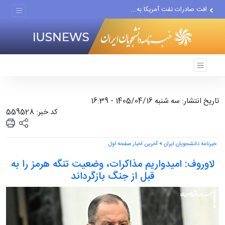
افت صادرات نفت آمریکا به...
انصارالله حمله به یک نفتکش...
حادثه امنیتی دریایی در جنوب...
تاریخ انتشار: سه شنبه 1405/04/16 - 16:39
کد خبر: 559528
خبرنامه دانشجویان ایران
>
آخرین اخبار صفحه اول
لاوروف: امیدواریم مذاکرات، وضعیت تنگه هرمز را به
قبل از جنگ بازگرداند