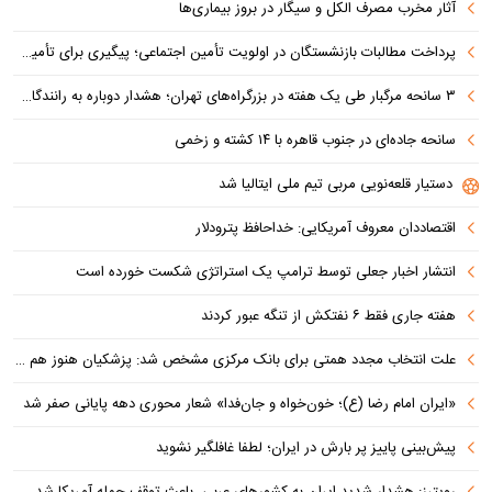
آثار مخرب مصرف الکل و سیگار در بروز بیماری‌ها
پرداخت مطالبات بازنشستگان در اولویت تأمین اجتماعی؛ پیگیری برای تأمین منابع ادامه دارد
۳ سانحه مرگبار طی یک هفته در بزرگراه‌های تهران؛ هشدار دوباره به رانندگان و عابران
سانحه جاده‌ای در جنوب قاهره با ۱۴ کشته و زخمی
دستیار قلعه‌نویی مربی تیم ملی ایتالیا شد
اقتصاددان معروف آمریکایی: خداحافظ پترودلار
انتشار اخبار جعلی توسط ترامپ یک استراتژی شکست خورده است
هفته جاری فقط ۶ نفتکش از تنگه عبور کردند
علت انتخاب مجدد همتی برای بانک مرکزی مشخص شد: پزشکیان هنوز هم متوجه نشده است چرا همتی استیضاح شد!
«ایران امام رضا (ع)؛ خون‌خواه و جان‌فدا» شعار محوری دهه پایانی صفر شد
پیش‌بینی پاییز پر بارش در ایران؛ لطفا غافلگیر نشوید
رویترز: هشدار شدید ایران به کشورهای عربی، باعث توقف حمله آمریکا شد