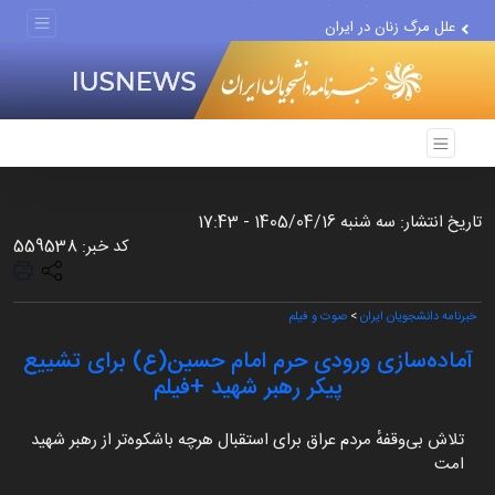
علل مرگ زنان در ایران
اعتراف رسانه‌های خارجی به...
تاریخ انتشار: سه شنبه 1405/04/16 - 17:43
کد خبر: 559538
خبرنامه دانشجویان ایران
>
صوت و فیلم
آماده‌سازی ورودی حرم امام حسین(ع) برای تشییع
پیکر رهبر شهید +فیلم
تلاش بی‌وقفهٔ مردم عراق برای استقبال هرچه باشکوه‌تر از رهبر شهید
امت