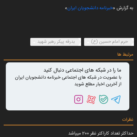
به گزارش «
خبرنامه دانشجویان ایران
»
00:34
Play
Mute
Download
Enter
Sett
fullscree
حرم امام حسین (ع)
بدرقه پیکر رهبر شهید
مرتبط ها
ما را در شبکه های اجتماعی دنبال کنید
با عضویت در شبکه های اجتماعی خبرنامه دانشجویان ایران
از آخرین اخبار مطلع شوید
نظرات
حداکثر تعداد کاراکتر نظر 200 ميياشد