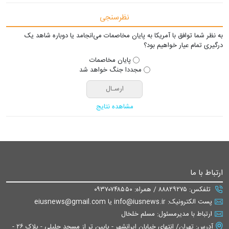
نظرسنجی
به نظر شما توافق با آمریکا به پایان مخاصمات می‌انجامد یا دوباره شاهد یک
درگیری تمام عیار خواهیم بود؟
پایان مخاصمات
مجددا جنگ خواهد شد
مشاهده نتایج
ارتباط با ما
تلفکس: ۸۸۸۲۹۲۷۵ / همراه: ۰۹۳۷۰۷۴۸۵۵۰
پست الکترونیک: info@iusnews.ir یا eiusnews@gmail.com
ارتباط با مدیرمسئول: مسلم خلخال
آدرس: تهران/ انتهای خیابان ایرانشهر - پایین تر از مسجد جلیلی - پلاک ۲۶ -