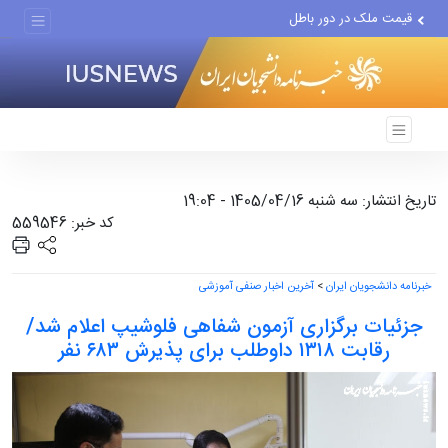
قیمت ملک در دور باطل
استقلال برای سه جام نیاز به...
باید در برابر اسرائیل متحد...
تاریخ انتشار: سه شنبه 1405/04/16 - 19:04
کد خبر: 559546
خبرنامه دانشجویان ایران
>
آخرین اخبار صنفی آموزشی
جزئیات برگزاری آزمون شفاهی فلوشیپ اعلام شد/
رقابت ۱۳۱۸ داوطلب برای پذیرش ۶۸۳ نفر