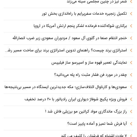
شمر نیز در چنین مجلسی سینه می‌زند
تکمیل زنجیره خدمات سفرپرایم با راه‌اندازی بخش تور
برکناری شوکه‌کننده فرمانده لشکر پنجم ارتش آمریکا در اروپا
خنجر انتقام صنعا در گلوی آل سعود / مزدوران سعودی زیر ضرب انصارالله
استراتژی برند چیست؟ راهنمای تدوین استراتژی برند برای ساخت مسیر رشد متمایز
نمایندگی تعمیر قهوه ساز و اسپرسو ساز فیلیپس
چقدر در مورد فن فشار مثبت راه پله می‌دانید؟
سعودی‌ها و کارناوال ائتلاف‌سازی؛ مکه جدیدترین ایستگاه در مسیر بی‌نتیجه‌ها
فروش ویژه پکیج شوفاژ دیواری ایران رادیاتور با ۲۰ درصد تخفیف
راز بزرگ ماندگاری مواد کراتین مو برزیلی فاش شد !
آیا فرش شما تمیز و آماده پاییز است؟
۷ عادت اشتباه که فرشتان را کثیف می کند