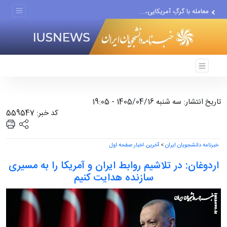
پیشنهاد ناصر هادیان در...
معامله با گرگِ آمریکایی،...
دستیار قلعه‌نویی مربی تیم...
تاریخ انتشار: سه شنبه 1405/04/16 - 19:05
کد خبر: 559547
خبرنامه دانشجویان ایران
>
آخرین اخبار صفحه اول
اردوغان: در تلاشیم روابط ایران و آمریکا را به مسیری
سازنده هدایت کنیم