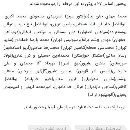
برهمین اساس ۲۷ بازیکن به این مرحله از اردو دعوت شدند.
محمد مهدی جان‌ نیا(تراکتور تبریز) امیرمهدی مقصودی، محمد اکبری،
ابوالفضل خلیلیان، ایلیا هیجانی، رامین عزیزی، ابوالفضل تیغ نورد و عرفان
یوسف‌زاده(سپاهان اصفهان) علی مستانی و مرتضی فرخانی(ذوب‌آهن
اصفهان) مهدی چشم‌ براه(پرسپولیس تهران) محمد پارسا خدادادی(سایپا
تهران) محمدعلی صحنه(شاهین تهران) محمدرضا عباسی(آریو اسلامشهر)
وسام ساکی(استقلال خوزستان) محمدامین حسینی و کرار نماری(فولاد
خوزستان) ماهان علیپور(برق شیراز) مهرداد آقا محمدی و علی
جلوخانی(شمس آذر قزوین) بنیامین علیپور(گل‌گهر سیرجان) ماهان
بهشتی(ملوان بندرانزلی) آرین معالی(خیبر خرم‌آباد) ابوالفضل
کاظمی(نساجی مازندران) عرفان خدادادیان، امیرمحمد کریمی و امیرمهدی
یحیایی(آلومینیوم اراک)
این نفرات باید تا ساعت ۱۱ فردا در مرکز ملی فوتبال حضور یابند.
تیم فوتبال جوانان ایران
اردوی آماده سازی