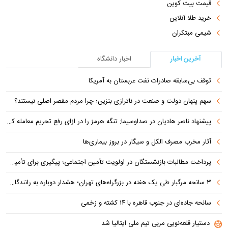
قیمت بیت کوین
خرید طلا آنلاین
شیمی مبتکران
آخرین اخبار
اخبار دانشگاه
توقف بی‌سابقه صادرات نفت عربستان به آمریکا
سهم پنهان دولت و صنعت در ناترازی بنزین؛ چرا مردم مقصر اصلی نیستند؟
پیشنهاد ناصر هادیان در صداوسیما: تنگه هرمز را در ازای رفع تحریم معامله کنیم
آثار مخرب مصرف الکل و سیگار در بروز بیماری‌ها
پرداخت مطالبات بازنشستگان در اولویت تأمین اجتماعی؛ پیگیری برای تأمین منابع ادامه دارد
۳ سانحه مرگبار طی یک هفته در بزرگراه‌های تهران؛ هشدار دوباره به رانندگان و عابران
سانحه جاده‌ای در جنوب قاهره با ۱۴ کشته و زخمی
دستیار قلعه‌نویی مربی تیم ملی ایتالیا شد