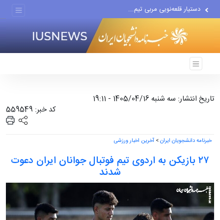
دستیار قلعه‌نویی مربی تیم...
اقتصاددان معروف آمریکایی:...
انتشار اخبار جعلی توسط...
تاریخ انتشار: سه شنبه 1405/04/16 - 19:11
کد خبر: 559549
خبرنامه دانشجویان ایران
>
آخرین اخبار ورزشی
۲۷ بازیکن به اردوی تیم فوتبال جوانان ایران دعوت
شدند