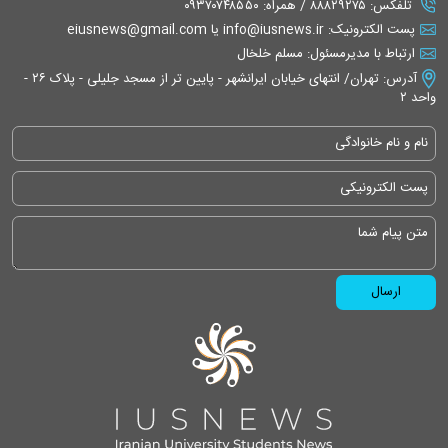
تلفکس: ۸۸۸۲۹۲۷۵ / همراه: ۰۹۳۷۰۷۴۸۵۵۰
پست الکترونیک: info@iusnews.ir یا eiusnews@gmail.com
ارتباط با مدیرمسئول: مسلم خلخال
آدرس: تهران/ انتهای خیابان ایرانشهر - پایین تر از مسجد جلیلی - پلاک ۲۶ -
واحد ۲