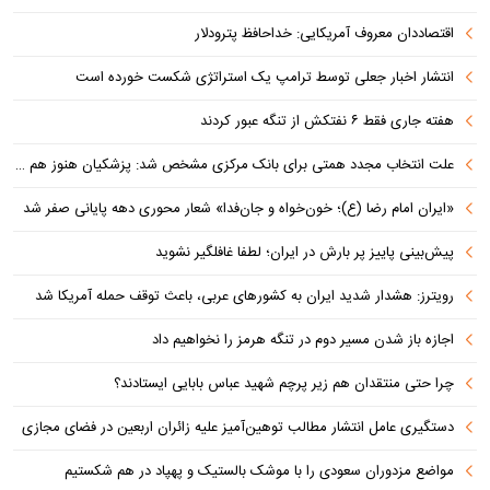
اقتصاددان معروف آمریکایی: خداحافظ پترودلار
انتشار اخبار جعلی توسط ترامپ یک استراتژی شکست خورده است
هفته جاری فقط ۶ نفتکش از تنگه عبور کردند
علت انتخاب مجدد همتی برای بانک مرکزی مشخص شد: پزشکیان هنوز هم متوجه نشده است چرا همتی استیضاح شد!
«ایران امام رضا (ع)؛ خون‌خواه و جان‌فدا» شعار محوری دهه پایانی صفر شد
پیش‌بینی پاییز پر بارش در ایران؛ لطفا غافلگیر نشوید
رویترز: هشدار شدید ایران به کشورهای عربی، باعث توقف حمله آمریکا شد
اجازه باز شدن مسیر دوم در تنگه هرمز را نخواهیم داد
چرا حتی منتقدان هم زیر پرچم شهید عباس بابایی ایستادند؟
دستگیری عامل انتشار مطالب توهین‌آمیز علیه زائران اربعین در فضای مجازی
مواضع مزدوران سعودی را با موشک بالستیک و پهپاد در هم شکستیم