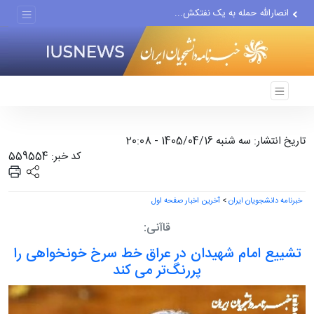
انصارالله حمله به یک نفتکش...
حادثه امنیتی دریایی در جنوب...
لفاظی جدید نتانیاهو علیه ایران
تاریخ انتشار: سه شنبه 1405/04/16 - 20:08
کد خبر: 559554
خبرنامه دانشجویان ایران
>
آخرین اخبار صفحه اول
قاآنی:
تشییع امام شهیدان در عراق خط سرخ خونخواهی را
پررنگ‌تر می کند