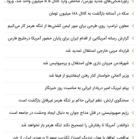
رکوردشکنی‌های جدید بورس/ شاخص وارد کانال ۵.۵ میلیون واحد شد، ورود ۹ همت پول حقیقی
سکه در آستانه بازگشت به کانال ۱۸۸ میلیون تومان
معاون ترامپ: روی طرحی برای عبور ایمن کشتی‌ها از تنگه هرمز کار می‌کنیم
گزارش رسانه آمریکایی از اقدام ایران برای پایان حضور آمریکا درخلیج فارس
قرارداد مربی خارجی استقلال تمدید شد
شهرقدس میزبان بازی های استقلال و پرسپولیس شد
وزیر آلمانی خواستار کنار رفتن اینفانتینو از فیفا شد
پیام تبریک امیر دریادار ایرانی به مناسبت روز خبرنگار
سخنگوی ارتش: نظم ایرانی حاکم بر تنگه هرمز غیرقابل بازگشت است
رژیم صهیونیستی در قتل مداح جوان به دنبال ایجاد وحشت در جامعه است
ذوالقدر: آمریکا تا رفتارش را تصحیح نکند تنگه هرمز باز نخواهد شد
عراقچی: توافق با عمان نزدیک است/ تکذیب سهم ۱۱ درصدی ایران از خزر