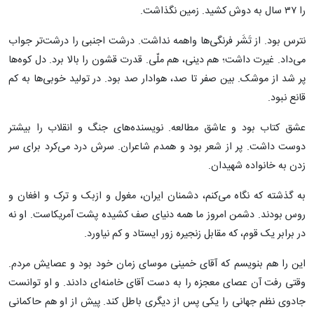
را ۳۷ سال به دوش کشید. زمین نگذاشت.
نترس بود. از تَشَر فرنگی‌ها واهمه نداشت. درشت اجنبی را درشت‌تر جواب
می‌داد. غیرت داشت؛ هم دینی، هم ملّی. قدرت قشون را بالا برد. دل کوه‌ها
پر شد از موشک. بین صفر تا صد، هوادار صد بود. در تولید خوبی‌ها به کم
قانع نبود.
عشق کتاب بود و عاشق مطالعه. نویسنده‌های جنگ و انقلاب را بیشتر
دوست داشت. پر از شعر بود و همدم شاعران. سرش درد می‌کرد برای سر
زدن به خانواده شهیدان.
به گذشته که نگاه می‌کنم، دشمنان ایران، مغول و ازبک و ترک و افغان و
روس بودند. دشمن امروز ما همه دنیای صف کشیده پشت آمریکاست. او نه
در برابر یک قوم، که مقابل زنجیره زور ایستاد و کم نیاورد.
این را هم بنویسم که آقای خمینی موسای زمان خود بود و عصایش مردم.
وقتی رفت آن عصای معجزه را به دست آقای خامنه‌ای دادند. و او توانست
جادوی نظم جهانی را یکی پس از دیگری باطل کند. پیش از او هم حاکمانی