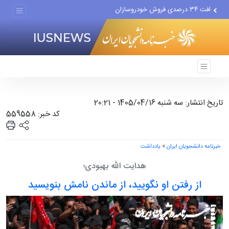
افت ۳۴ درصدی فروش خودروسازان
علل مرگ زنان در ایران
اعتراف رسانه‌های خارجی به...
تاریخ انتشار: سه شنبه 1405/04/16 - 20:21
کد خبر: 559558
خبرنامه دانشجویان ایران
>
یادداشت
هدایت الله بهبودی؛
از رفتن او نگویید، از ماندن نامش بنویسید