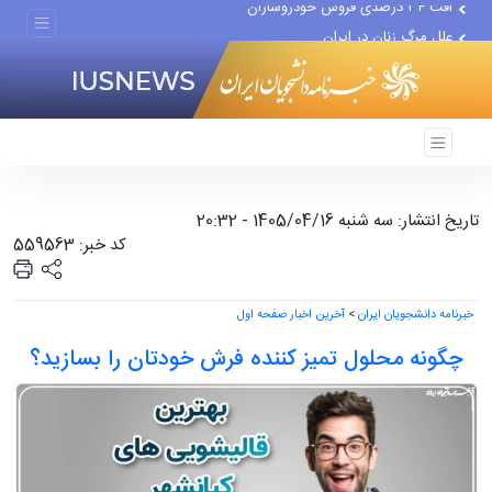
علل مرگ زنان در ایران
اعتراف رسانه‌های خارجی به...
تاریخ انتشار: سه شنبه 1405/04/16 - 20:32
کد خبر: 559563
خبرنامه دانشجویان ایران
>
آخرین اخبار صفحه اول
چگونه محلول تمیز کننده فرش خودتان را بسازید؟