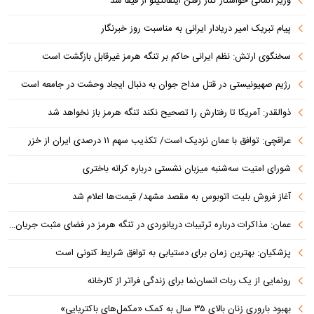
وزیر آلمانی خواستار کنار رفتن اینفانتینو از فیفا شد
پیام تبریک امیر دریادار ایرانی به مناسبت روز خبرنگار
سخنگوی ارتش: نظم ایرانی حاکم بر تنگه هرمز غیرقابل بازگشت است
رژیم صهیونیستی در قتل مداح جوان به دنبال ایجاد وحشت در جامعه است
ذوالقدر: آمریکا تا رفتارش را تصحیح نکند تنگه هرمز باز نخواهد شد
عراقچی: توافق با عمان نزدیک است/ تکذیب سهم ۱۱ درصدی ایران از خزر
شورای امنیت سه‌شنبه میزبان نشستی درباره کرانه باختری
آغاز فروش بلیت اتوبوس به مقصد مشهد/ قیمت‌ها اعلام شد
عمان: مذاکرات درباره ترتیبات دریانوردی در تنگه هرمز در فضای مثبت جریان دارد
پزشکیان‌: بهترین زمان برای دستیابی به توافق شرایط کنونی است
رونمایی از یک ربات انسان‌نما برای زندگی فراتر از کارخانه
بهبود باروری زنان بالای ۳۵ سال به کمک «مکمل‌های باکتریایی»