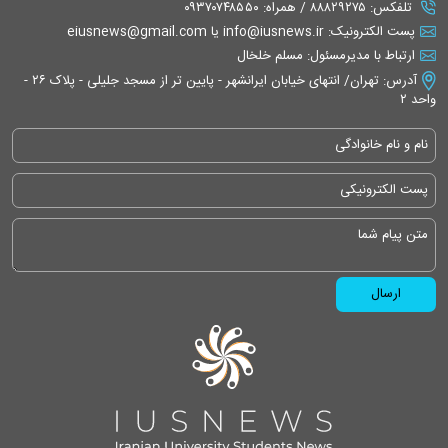
تلفکس: ۸۸۸۲۹۲۷۵ / همراه: ۰۹۳۷۰۷۴۸۵۵۰
پست الکترونیک: info@iusnews.ir یا eiusnews@gmail.com
ارتباط با مدیرمسئول: مسلم خلخال
آدرس: تهران/ انتهای خیابان ایرانشهر - پایین تر از مسجد جلیلی - پلاک ۲۶ -
واحد ۲