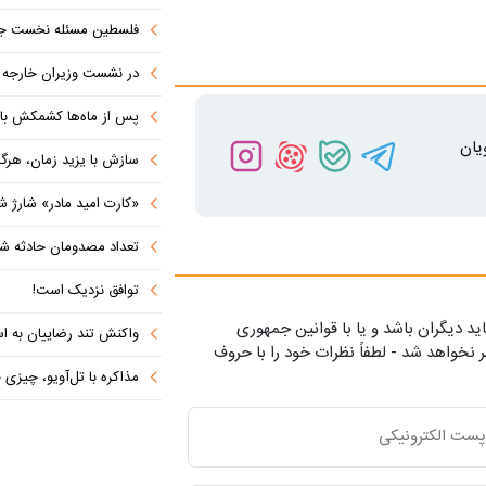
فلسطین مسئله نخست جها
در نشست وزیران خارجه کشورهای 
پس از ماه‌ها کشمکش با دولت ترامپ،
یان
سازش با یزید زمان، هرگز امنی
«کارت امید مادر» شارژ ش
تعداد مصدومان حادثه شهرک شم
توافق نزدیک است!
ید دیگران باشد و یا با قوانین جمهوری
واکنش تند رضاییان به اس
 نخواهد شد - لطفاً نظرات خود را با حروف
مذاکره با تل‌آویو، چیزی جز ش