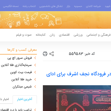
شهید
خبرنامه کاغذی
حسینیه
بازار
تشکل های دانشجویی
انتخاب رشته
نسخه انگلیسی
فرهنگی و اجتماعی
ورزشی
اقتصادی
زنان
کتابخانه
صوت و فیلم
معرفی کسب و کارها
کد خبر: 559583
فروش سرور اچ پی
سرمایه‌گذاری طلا آنلاین
قیمت بیت کوین
در فرودگاه نجف اشرف برای ادای
خرید طلا آنلاین
شیمی مبتکران
آخرین اخبار
اخبار د
ترامپ باید با درد اقتصاد