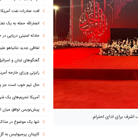
افت صادرات نفت آمریکا به پای
انصارالله حمله به یک نف
حادثه امنیتی دریایی در
لفاظی جدید نتانیاهو علیه
گفتگوهای لبنان و اسرائیل 
رایزنی وزرای خارجه آمریک
حال تیم خوب است جز پن
آمریکا تحریم‌های یک شرکت ه
پیش‌نویس توافق میان ای
 اشرف برای ادای احترام.
تنها یک موضوع در مذاکرات ا
کاپیتان پرسپولیس به گل