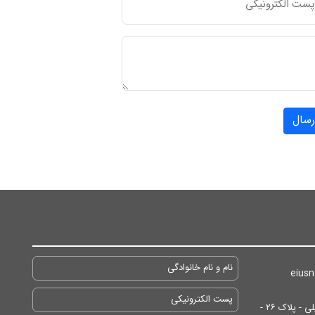
رسال
آدرس: تهران/ انتهای خیابان ایرانشهر - پایین تر از مسجد جلیلی - پلاک ۲۶ -