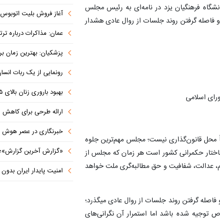
نشگاه فرهنگیان یزد در نامه‌ای به رئیس مجلس
آغاز فروش بلیت اتوبوس به م
فاصله گرفتن روند جلسات از روال عادی هشدار
عمان: مذاکرات درباره ترتیبات دریانورد
پزشکیان‌: بهترین زمان برای دس
رونمایی از یک ربات انسان‌نما
بهبود باروری زنان بالای ۳۵ سال به کمک «مکمل‌های باکتریایی»
رای اسلامی
ارائه طرحی برای کاهش مصرف ا
خبرنگاری در عصر هوش مصنوعی؛ تهد
 محل قانون‌گذاری نیست؛ مجلس مهم‌ترین جلوه
«گزارش آخرین گزارش»؛ روایتی ماندگار
ساختار حکمرانی کشور است هر زمان که مجلس از
، عدالت، شفافیت و حق مطالبه‌گری ملت خواهد
امنیت پایدار ایران بدون مرجعیت رسان
اصله گرفتن روند جلسات از روال عادی میگذرد؛
توجیه شده باشد اما استمرار آن نگرانی‌های