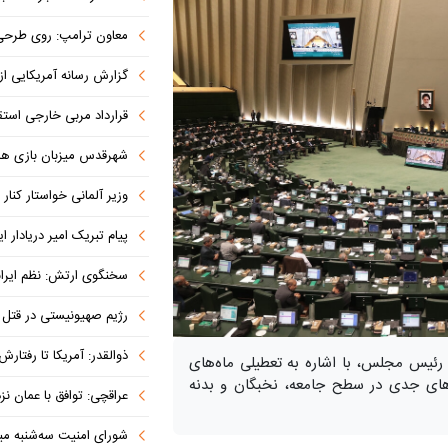
معاون ترامپ: روی طرحی برای عبور ای
گزارش رسانه آمریکایی از اقدام ایران
قرارداد مربی خارجی است
شهرقدس میزبان بازی های
وزیر آلمانی خواستار کنار ر
پیام تبریک امیر دریادار ا
سخنگوی ارتش: نظم ایرانی حاکم ب
رژیم صهیونیستی در قتل مداح جوان 
ذوالقدر: آمریکا تا رفتارش را تصح
ه رئیس مجلس، با اشاره به تعطیلی ماه‌های
های جدی در سطح جامعه، نخبگان و بدنه
عراقچی: توافق با عمان نزدیک است/
شورای امنیت سه‌شنبه میزبان