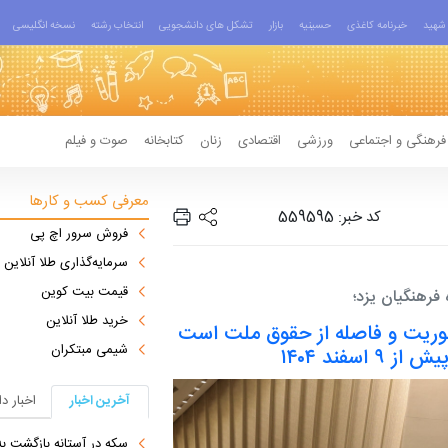
شهید
خبرنامه کاغذی
حسینیه
بازار
تشکل های دانشجویی
انتخاب رشته
نسخه انگلیسی
فرهنگی و اجتماعی
ورزشی
اقتصادی
زنان
کتابخانه
صوت و فیلم
معرفی کسب و کارها
کد خبر: 559595
فروش سرور اچ پی
سرمایه‌گذاری طلا آنلاین
قیمت بیت کوین
فرهنگیان یزد؛
خرید طلا آنلاین
ریت و فاصله از حقوق ملت است
شیمی مبتکران
سفند ۱۴۰۴
آخرین اخبار
اخبار د
سکه در آستانه بازگشت به کانال ۱۸۸ می