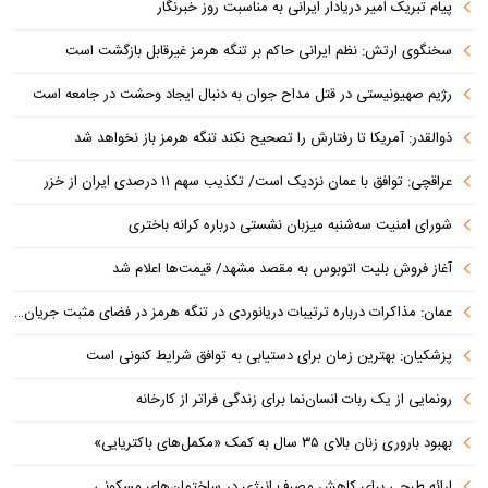
پیام تبریک امیر دریادار ایرانی به مناسبت روز خبرنگار
سخنگوی ارتش: نظم ایرانی حاکم بر تنگه هرمز غیرقابل بازگشت است
رژیم صهیونیستی در قتل مداح جوان به دنبال ایجاد وحشت در جامعه است
ذوالقدر: آمریکا تا رفتارش را تصحیح نکند تنگه هرمز باز نخواهد شد
عراقچی: توافق با عمان نزدیک است/ تکذیب سهم ۱۱ درصدی ایران از خزر
شورای امنیت سه‌شنبه میزبان نشستی درباره کرانه باختری
آغاز فروش بلیت اتوبوس به مقصد مشهد/ قیمت‌ها اعلام شد
عمان: مذاکرات درباره ترتیبات دریانوردی در تنگه هرمز در فضای مثبت جریان دارد
پزشکیان‌: بهترین زمان برای دستیابی به توافق شرایط کنونی است
رونمایی از یک ربات انسان‌نما برای زندگی فراتر از کارخانه
بهبود باروری زنان بالای ۳۵ سال به کمک «مکمل‌های باکتریایی»
ارائه طرحی برای کاهش مصرف انرژی در ساختمان‌های مسکونی