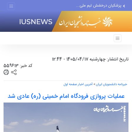
پزشکیان درخشش تیم ملی...
پوشش رسانه‌ای حج، عمره،...
هیچ واحد تولیدی در تهران...
تاریخ انتشار: چهارشنبه 1405/04/17 - 12:44
کد خبر: 559613
خبرنامه دانشجویان ایران
>
آخرین اخبار صفحه اول
عملیات پروازی فرودگاه امام خمینی (ره) عادی شد