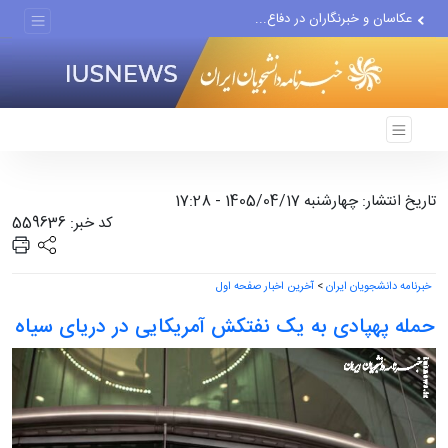
عکاسان و خبرنگاران در دفاع...
مومنی: رسانه می‌تواند...
ادامه ادعاهای سنتکام درباره...
تاریخ انتشار: چهارشنبه 1405/04/17 - 17:28
کد خبر: 559636
خبرنامه دانشجویان ایران
>
آخرین اخبار صفحه اول
حمله پهپادی به یک نفتکش آمریکایی در دریای سیاه