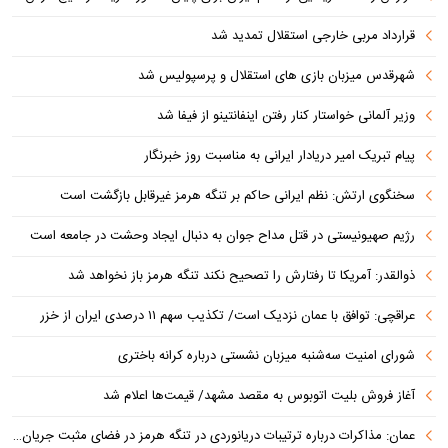
قرارداد مربی خارجی استقلال تمدید شد
شهرقدس میزبان بازی های استقلال و پرسپولیس شد
وزیر آلمانی خواستار کنار رفتن اینفانتینو از فیفا شد
پیام تبریک امیر دریادار ایرانی به مناسبت روز خبرنگار
سخنگوی ارتش: نظم ایرانی حاکم بر تنگه هرمز غیرقابل بازگشت است
رژیم صهیونیستی در قتل مداح جوان به دنبال ایجاد وحشت در جامعه است
ذوالقدر: آمریکا تا رفتارش را تصحیح نکند تنگه هرمز باز نخواهد شد
عراقچی: توافق با عمان نزدیک است/ تکذیب سهم ۱۱ درصدی ایران از خزر
شورای امنیت سه‌شنبه میزبان نشستی درباره کرانه باختری
آغاز فروش بلیت اتوبوس به مقصد مشهد/ قیمت‌ها اعلام شد
عمان: مذاکرات درباره ترتیبات دریانوردی در تنگه هرمز در فضای مثبت جریان دارد