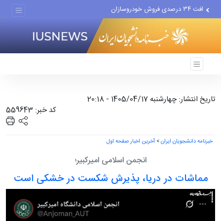
افت ۳۴ درصدی فروش خودروسازان
علل مرگ زنان در ایران
اعتراف رسانه‌های خارجی به...
تاریخ انتشار: چهارشنبه 1405/04/17 - 20:18
کد خبر: 559643
خبرنامه دانشجویان ایران
>
آخرین اخبار صفحه اول
انجمن اسلامی امیرکبیر؛
مماشات در دریا، پذیرش شکست در خشکی است