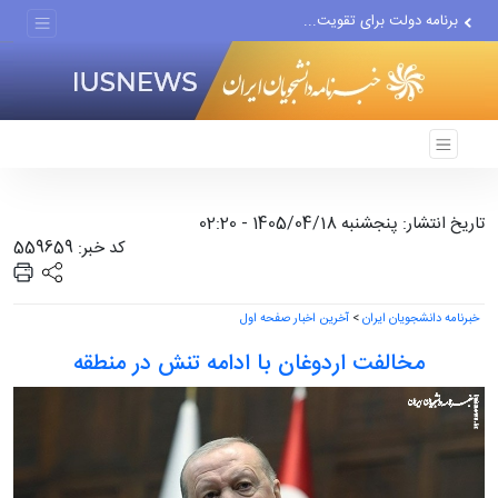
برنامه دولت برای تقویت...
رژیم صهیونیستی بزرگ‌ترین...
دور جدید مذاکرات با اسرائیل...
تاریخ انتشار: پنجشنبه 1405/04/18 - 02:20
کد خبر: 559659
خبرنامه دانشجویان ایران
>
آخرین اخبار صفحه اول
مخالفت اردوغان با ادامه تنش در منطقه