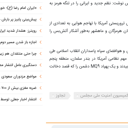
نوشت: نظم جدید و ایرانی را در تنگه هرمز به
«ایران امام رضا (ع)؛ خون‌خواه و جان
پیش‌بینی پاییز پر بارش در
 تروریستی آمریکا با تهاجم هوایی به تعدادی از
رویترز: هشدار شدید ایران به کشورها
ان هرمزگان و ماهشهر به‌طور آشکار آتش‌بس را
اجازه باز شدن مسیر دوم در
ایی و هوافضای سپاه پاسداران انقلاب اسلامی طی
چرا حتی منتقدان هم زیر پرچم
ی، 85 نقطه از تأسیسات مهم نظامی آمریکا در بندر سلمان، منطقه پنجم
دستگیری عامل انتشار مطالب توهین‌آم
دریایی بحرین و پایگاه هوایی علی السالم کویت را در هم کوبیدند و یک پهپاد MQ9 دشمن را که قصد دخالت
مواضع مزدوران سعودی را با موشک
ضربه مغزی بیش از ۷۰۰ نظامی آمریکایی در حملات ایران
میسیون امنیت ملی مجلس
تجاوز
انتشار اخبار جعلی توسط ترامپ