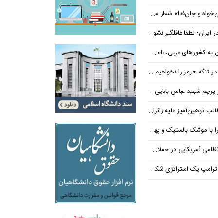
‌فدا» شعار محوری دهه پایانی صفر شد
 ایران؛ لطفا غافلگیر نشوید
ی عربی، باعث توقف حمله آمریکا شد
 تنگه هرمز را نخواهیم داد
 شهید عباس بابایی ایستادند؟
یز علیه زائران اربعین در فضای مجازی
 بالستیک و پهپاد در هم شکستیم
 یک استراتژی شکست خورده است