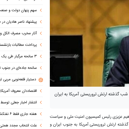
سهم پنهان دولت و صنعت در ناترازی 
پیشنهاد ناصر هادیان در صداوسیما: تنگه 
آثار مخرب مصرف الکل و س
پرداخت مطالبات بازنشستگان در اولویت تأمین ا
۳ سانحه مرگبار طی یک هفته در بزرگراه‌های تهران؛ هشدار دوباره به رانندگان و عابران
سانحه جاده‌ای در جنوب قاهره با ۱۴ 
دستیار قلعه‌نویی مربی تی
اقتصاددان معروف آمریکای
 گذشته ارتش تروریستی آمریکا به ایران
انتشار اخبار جعلی توسط ترامپ
هفته جاری فقط ۶ نفتکش از تنگه عبور کردند
براهیم عزیزی رئیس کمیسیون امنیت ملی و سیاست
شته ارتش تروریستی آمریکا به جنوب ایران و
علت انتخاب مجدد همتی برای بانک مرکزی مشخص شد: پزشک