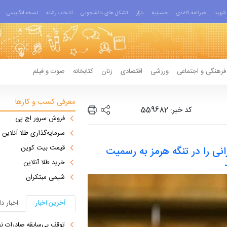
شهید
خبرنامه کاغذی
حسینیه
بازار
تشکل های دانشجویی
انتخاب رشته
نسخه انگلیسی
فرهنگی و اجتماعی
ورزشی
اقتصادی
زنان
کتابخانه
صوت و فیلم
معرفی کسب و کارها
کد خبر: 559682
فروش سرور اچ پی
سرمایه‌گذاری طلا آنلاین
قیمت بیت کوین
انی را در تنگه هرمز به رسمیت
خرید طلا آنلاین
شیمی مبتکران
آخرین اخبار
اخبار د
توقف بی‌سابقه صادرات نف