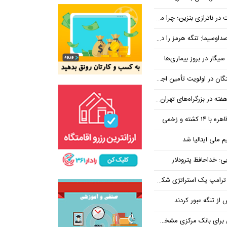
بنزین؛ چرا مردم مقصر اصلی نیستند؟
هرمز را در ازای رفع تحریم معامله کنیم
یگار در بروز بیماری‌ها
جتماعی؛ پیگیری برای تأمین منابع ادامه دارد
کشته و زخمی
م ملی ایتالیا شد
ی: خداحافظ پترودلار
 یک استراتژی شکست خورده است
یان هنوز هم متوجه نشده است چرا همتی استیضاح شد!