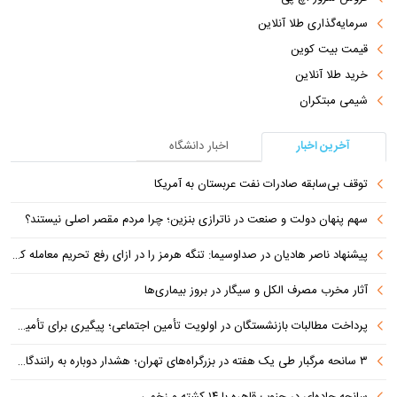
سرمایه‌گذاری طلا آنلاین
قیمت بیت کوین
خرید طلا آنلاین
شیمی مبتکران
آخرین اخبار
اخبار دانشگاه
توقف بی‌سابقه صادرات نفت عربستان به آمریکا
سهم پنهان دولت و صنعت در ناترازی بنزین؛ چرا مردم مقصر اصلی نیستند؟
پیشنهاد ناصر هادیان در صداوسیما: تنگه هرمز را در ازای رفع تحریم معامله کنیم
آثار مخرب مصرف الکل و سیگار در بروز بیماری‌ها
پرداخت مطالبات بازنشستگان در اولویت تأمین اجتماعی؛ پیگیری برای تأمین منابع ادامه دارد
۳ سانحه مرگبار طی یک هفته در بزرگراه‌های تهران؛ هشدار دوباره به رانندگان و عابران
سانحه جاده‌ای در جنوب قاهره با ۱۴ کشته و زخمی