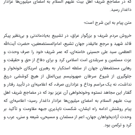
که در مضاجع شریف اهل بیت علیهم السلام به امضای میلیون‌ها عزادار
داغدار رسید.
متن پیام به این شرح است؛
خروش مردم شریف و بزرگوار عراق، در تشییع به‌یادماندنی و بی‌نظیر پیکر
قائد شهید و مرجع عالیقدر جهان تشیع، اما‌م‌المستضعفین، حضرت آیت‌الله
العظمی سید علی حسینی خامنه‌ای، که عمر شریف خود را صرف وحدت و
عزت مسلمین و سربلندی امت اسلامی کرد و برای دفاع از حق و حقیقت و
رهایی مستضعفان جهان از سلطه استکبار به رهبری امریکای خونخوار و
جلوگیری از شیوع سرطان صهیونیسم بین‌الملل از هیچ کوششی دریغ
نداشت، نه یک مراسم وداع و عزاداری صرف، که اعلامیه‌‌ای در تأیید رفتار و
گفتار این مجاهد نستوه وخونخواهی آن عزیز بود که در مضاجع شریف اهل
بیت علیهم السلام به امضای میلیون‌ها عزادار داغدار رسید؛ اعلامیه‌‌ای که
پیام روشنش ادامه راه ایشان، شکست ناپذیری جبهه مقاومت و تأکید بر
وحدت آزادیخواهان جهان، اعم از مسلمان و مسیحی، شیعه و سنی، عرب و
کرد و ترکمن بود.