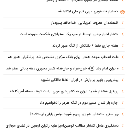
دستیار قلعه‌نویی مربی تیم ملی ایتالیا شد
اقتصاددان معروف آمریکایی: خداحافظ پترودلار
انتشار اخبار جعلی توسط ترامپ یک استراتژی شکست خورده است
هفته جاری فقط ۶ نفتکش از تنگه عبور کردند
علت انتخاب مجدد همتی برای بانک مرکزی مشخص شد: پزشکیان هنوز هم متوجه نشده است چرا همتی استیضاح شد!
«ایران امام رضا (ع)؛ خون‌خواه و جان‌فدا» شعار محوری دهه پایانی صفر شد
پیش‌بینی پاییز پر بارش در ایران؛ لطفا غافلگیر نشوید
رویترز: هشدار شدید ایران به کشورهای عربی، باعث توقف حمله آمریکا شد
اجازه باز شدن مسیر دوم در تنگه هرمز را نخواهیم داد
چرا حتی منتقدان هم زیر پرچم شهید عباس بابایی ایستادند؟
دستگیری عامل انتشار مطالب توهین‌آمیز علیه زائران اربعین در فضای مجازی